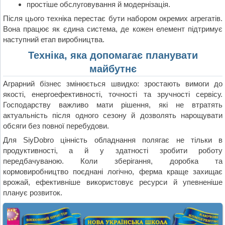
простіше обслуговування й модернізація.
Після цього техніка перестає бути набором окремих агрегатів.
Вона працює як єдина система, де кожен елемент підтримує
наступний етап виробництва.
Техніка, яка допомагає планувати
майбутнє
Аграрний бізнес змінюється швидко: зростають вимоги до
якості, енергоефективності, точності та зручності сервісу.
Господарству важливо мати рішення, які не втратять
актуальність після одного сезону й дозволять нарощувати
обсяги без повної перебудови.
Для SiyDobro цінність обладнання полягає не тільки в
продуктивності, а й у здатності зробити роботу
передбачуваною. Коли зберігання, доробка та
кормовиробництво поєднані логічно, ферма краще захищає
врожай, ефективніше використовує ресурси й упевненіше
планує розвиток.