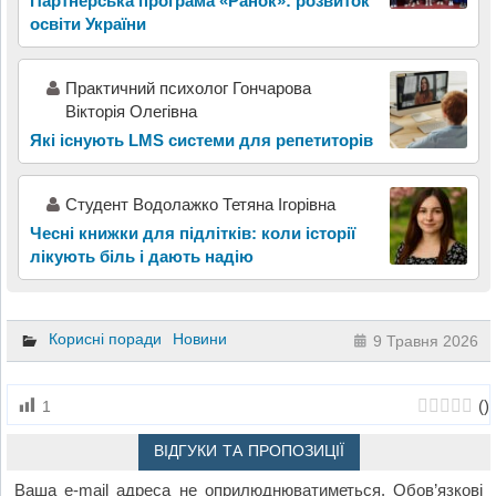
Партнерська програма «Ранок»: розвиток
освіти України
Практичний психолог Гончарова
Вікторія Олегівна
Які існують LMS системи для репетиторів
Студент Водолажко Тетяна Ігорівна
Чесні книжки для підлітків: коли історії
лікують біль і дають надію
Корисні поради
Новини
9 Травня 2026
(
)
1
ВІДГУКИ ТА ПРОПОЗИЦІЇ
Ваша e-mail адреса не оприлюднюватиметься.
Обов’язкові