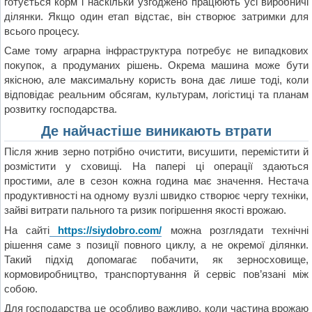
готується корм і наскільки узгоджено працюють усі виробничі
ділянки. Якщо один етап відстає, він створює затримки для
всього процесу.
Саме тому аграрна інфраструктура потребує не випадкових
покупок, а продуманих рішень. Окрема машина може бути
якісною, але максимальну користь вона дає лише тоді, коли
відповідає реальним обсягам, культурам, логістиці та планам
розвитку господарства.
Де найчастіше виникають втрати
Після жнив зерно потрібно очистити, висушити, перемістити й
розмістити у сховищі. На папері ці операції здаються
простими, але в сезон кожна година має значення. Нестача
продуктивності на одному вузлі швидко створює чергу техніки,
зайві витрати пального та ризик погіршення якості врожаю.
На сайті
https://siydobro.com/
можна розглядати технічні
рішення саме з позиції повного циклу, а не окремої ділянки.
Такий підхід допомагає побачити, як зерносховище,
кормовиробництво, транспортування й сервіс пов’язані між
собою.
Для господарства це особливо важливо, коли частина врожаю