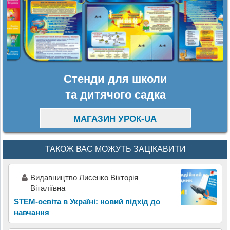
Стенди для школи
та дитячого садка
МАГАЗИН УРОК-UA
ТАКОЖ ВАС МОЖУТЬ ЗАЦІКАВИТИ
Видавництво Лисенко Вікторія
Віталіївна
STEM-освіта в Україні: новий підхід до
навчання