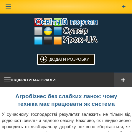
Наверх
ДОДАТИ РОЗРОБКУ
ПІДІБРАТИ МАТЕРІАЛИ
Агробізнес без слабких ланок: чому
техніка має працювати як система
У сучасному господарстві результат залежить не тільки від
родючості землі чи вдалого сезону. Важливо, як швидко зерно
проходить післязбиральну доробку, де воно зберігається, як