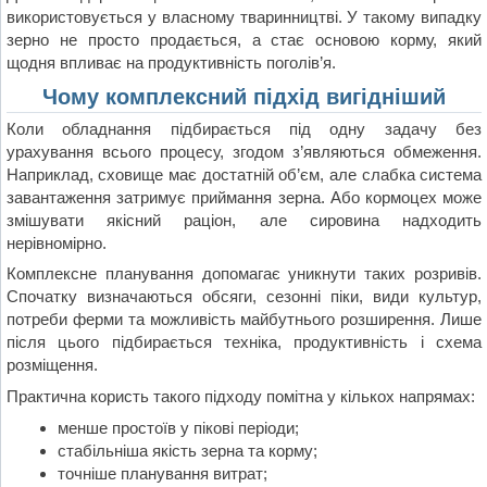
використовується у власному тваринництві. У такому випадку
зерно не просто продається, а стає основою корму, який
щодня впливає на продуктивність поголів’я.
Чому комплексний підхід вигідніший
Коли обладнання підбирається під одну задачу без
урахування всього процесу, згодом з’являються обмеження.
Наприклад, сховище має достатній об’єм, але слабка система
завантаження затримує приймання зерна. Або кормоцех може
змішувати якісний раціон, але сировина надходить
нерівномірно.
Комплексне планування допомагає уникнути таких розривів.
Спочатку визначаються обсяги, сезонні піки, види культур,
потреби ферми та можливість майбутнього розширення. Лише
після цього підбирається техніка, продуктивність і схема
розміщення.
Практична користь такого підходу помітна у кількох напрямах:
менше простоїв у пікові періоди;
стабільніша якість зерна та корму;
точніше планування витрат;