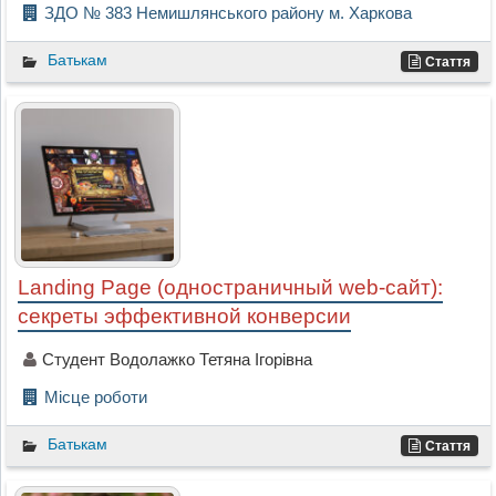
ЗДО № 383 Немишлянського району м. Харкова
Батькам
Стаття
Landing Page (одностраничный web-сайт):
секреты эффективной конверсии
Студент Водолажко Тетяна Ігорівна
Місце роботи
Батькам
Стаття