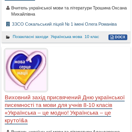
Вчитель української мови та літератури Трошина Оксана
Михайлівна
ЗЗСО Сокальський ліцей № 1 імені Олега Романіва
Позакласні заходи
Українська мова
10 клас
DOCX
Виховний захід присвячений Дню української
писемності та мови для учнів 8-10 класів
«Українська – це модно! Українська – це
круто!&a
Вчитель української мови та літератури Аландаренко