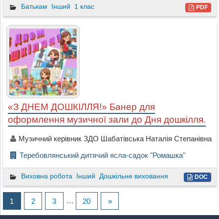
Батькам
Інший
1 клас
PDF
«З ДНЕМ ДОШКІЛЛЯ!» Банер для
оформлення музичної зали до Дня дошкілля.
Музичний керівник ЗДО Шабатівська Наталія Степанівна
Теребовлянський дитячий ясла-садок "Ромашка"
Виховна робота
Інший
Дошкільне виховання
DOC
1
2
3
…
20
»