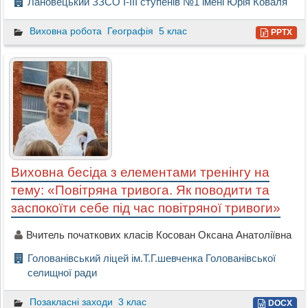
Лановецький ЗЗСО I-III ступенів №1 імені Юрія Коваля
Виховна робота
Географія
5 клас
PPTX
Виховна бесіда з елементами тренінгу на
тему: «Повітряна тривога. Як поводити та
заспокоїти себе під час повітряної тривоги»
Вчитель початкових класів Косован Оксана Анатоліївна
Голованівський ліцей ім.Т.Г.шевченка Голованівської
селищної ради
Позакласні заходи
3 клас
DOCX