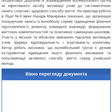
обґрунтовує доцільність впровадження волейбольного гуртка
як ефективного засобу мотивації учнів до систематичних
занять спортом і здорового способу життя. На прикладі роботи
в Ліцеї №6 імені Назара Макаренка показано, що організація
позаурочних занять із волейболу сприяє підвищенню фізичної
підготовленості, розвитку командної взаємодії, формуванню
життєвих компетентностей та позитивної самооцінки школярів.
Участь у міських та обласних змаганнях підсилює мотивацію
учнів, формує відповідальність і згуртованість колективу.
Автор робить висновок, що волейбольний гурток є дієвим
інструментом підвищення якості фізичного виховання та
популяризації активного способу життя серед учнівської
молоді.
Вікно перегляду документа