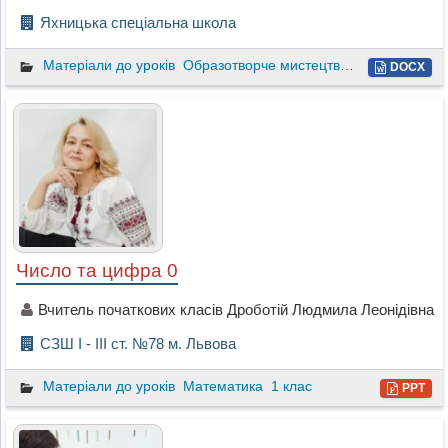
Яхницька спеціальна школа
Матеріали до уроків
Образотворче мистецтво
2 клас
DOCX
Число та цифра 0
Вчитель початкових класів Дроботій Людмила Леонідівна
СЗШ І - ІІІ ст. №78 м. Львова
Матеріали до уроків
Математика
1 клас
PPT