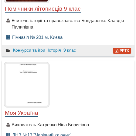
Помічники літописців 9 клас
Вчитель історії та правознавства Бондаренко Клавдія
Пилипівна
Гімназія № 201 м. Києва
Конкурси та ігри
Історія
9 клас
PPTX
Моя Україна
Вихователь Катренко Ніна Борисівна
ДНЗ №13 "Чарівний ключик"