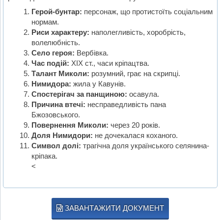
Герой-бунтар:
персонаж, що протистоїть соціальним
нормам.
Риси характеру:
наполегливість, хоробрість,
волелюбність.
Село героя:
Вербівка.
Час подій:
ХІХ ст., часи кріпацтва.
Талант Миколи:
розумний, грає на скрипці.
Нимидора:
жила у Кавунів.
Спостерігач за панщиною:
осавула.
Причина втечі:
несправедливість пана
Бжозовського.
Повернення Миколи:
через 20 років.
Доля Нимидори:
не дочекалася коханого.
Символ долі:
трагічна доля українського селянина-
кріпака.
<
ЗАВАНТАЖИТИ ДОКУМЕНТ