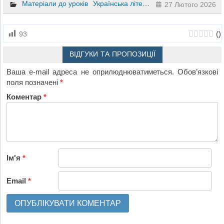
Матеріали до уроків
Українська література
8 клас
27 Лютого 2026
(
)
93
ВІДГУКИ ТА ПРОПОЗИЦІЇ
Ваша e-mail адреса не оприлюднюватиметься.
Обов’язкові
поля позначені
*
Коментар
*
Ім'я
*
Email
*