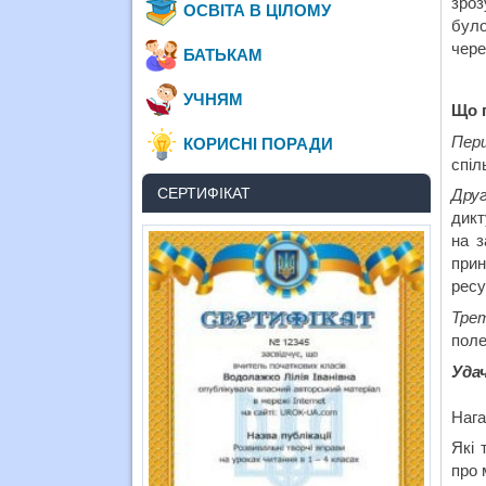
зроз
ОСВІТА В ЦІЛОМУ
було
чере
БАТЬКАМ
УЧНЯМ
Що п
Пер
КОРИСНІ ПОРАДИ
спіл
СЕРТИФІКАТ
Друг
дикт
на з
прин
ресу
Тре
поле
Уда
Нага
Які 
про 