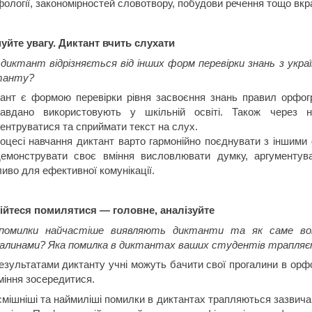
ології, закономірностей словотвору, побудови речення тощо вкр
уйте увагу. Диктант вчить слухати
диктант відрізняється від інших форм перевірки знань з украї
танту?
ант є формою перевірки рівня засвоєння знань правил орфогра
равдано використовують у шкільній освіті. Також через 
ентруватися та сприймати текст на слух.
оцесі навчання диктант варто гармонійно поєднувати з іншими
емонструвати своє вміння висловлювати думку, аргументува
иво для ефективної комунікації.
ійтеся помилятися — головне, аналізуйте
 помилки найчастіше виявляють диктанти та як саме в
алинами? Яка помилка в диктантах ваших студентів трапляє
езультатами диктанту учні можуть бачити свої прогалини в орфог
міння зосередитися.
мішніші та наймиліші помилки в диктантах трапляються зазвичай