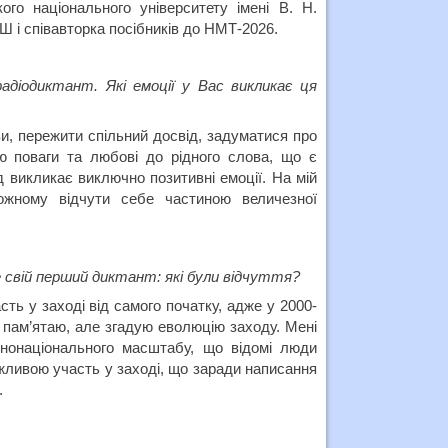
ого національного університету імені В. Н.
Ш і співавторка посібників до НМТ-2026.
адіодиктант. Які емоції у Вас викликає ця
и, пережити спільний досвід, задуматися про
 поваги та любові до рідного слова, що є
 викликає виключно позитивні емоції. На мій
ожному відчути себе частиною величезної
 свій перший диктант: які були відчуття?
сть у заході від самого початку, адже у 2000-
 пам’ятаю, але згадую еволюцію заходу. Мені
ьнонаціонального масштабу, що відомі люди
жливою участь у заході, що заради написання
.