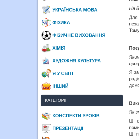
На В
УКРАЇНСЬКА МОВА
Для 
ФІЗИКА
неза
Тому
ФІЗИЧНЕ ВИХОВАННЯ
ХІМІЯ
Поє
Яким
ХУДОЖНЯ КУЛЬТУРА
проц
Я за
Я У СВІТІ
рад
домо
ІНШИЙ
КАТЕГОРІЇ
Вико
Як з
КОНСПЕКТИ УРОКІВ
ШІ в
поми
ПРЕЗЕНТАЦІЇ
ШІ п