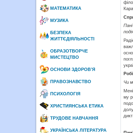
філо
МАТЕМАТИКА
Кара
Спр
МУЗИКА
Пані
поді
БЕЗПЕКА
ЖИТТЄДІЯЛЬНОСТІ
Раді
важл
ОБРАЗОТВОРЧЕ
осно
МИСТЕЦТВО
пог
укра
ОСНОВИ ЗДОРОВ’Я
Роб
ПРАВОЗНАВСТВО
Чи м
Мені
ПСИХОЛОГІЯ
му р
подо
ХРИСТИЯНСЬКА ЕТИКА
долу
дикт
ТРУДОВЕ НАВЧАННЯ
УКРАЇНСЬКА ЛІТЕРАТУРА
Пам’