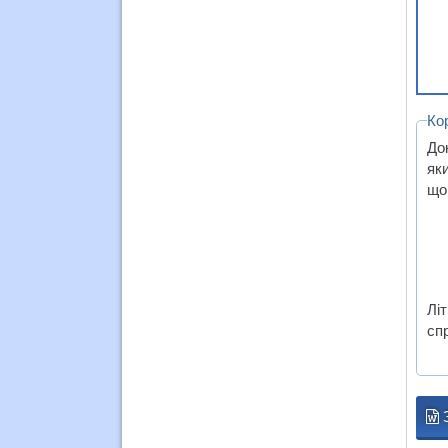
Ко
Док
яки
що
Лі
спр