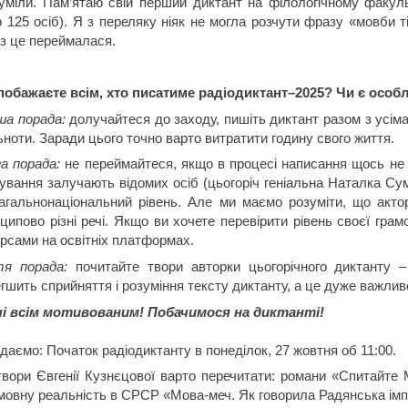
уміли. Пам’ятаю свій перший диктант на філологічному факуль
 125 осіб). Я з переляку ніяк не могла розчути фразу «мовби т
з це переймалася.
обажаєте всім, хто писатиме радіодиктант–2025? Чи є особ
ша порада:
долучайтеся до заходу, пишіть диктант разом з усім
ьноти. Заради цього точно варто витратити годину свого життя.
а порада:
не переймайтеся, якщо в процесі написання щось не 
ування залучають відомих осіб (цьогоріч геніальна Наталка Сум
агальнонаціональний рівень. Але ми маємо розуміти, що акто
ципово різні речі. Якщо ви хочете перевірити рівень своєї гра
рсами на освітніх платформах.
тя порада:
почитайте твори авторки цьогорічного диктанту –
гшить сприйняття і розуміння тексту диктанту, а це дуже важлив
чі всім мотивованим! Побачимося на диктанті!
даємо: Початок радіодиктанту в понеділок, 27 жовтня об 11:00.
твори Євгенії Кузнєцової варто перечитати: романи «Спитайте М
мовну реальність в СРСР «Мова-меч. Як говорила Радянська імп