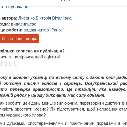
тор публікації
 автора:
Лисенко Вікторія Віталіївна
сада:
видавництво
це роботи:
видавництво "Ранок"
Досягнення автора
кільки корисна ця публікація?
исніть на зірочку, щоб оцінити!
оку в жовтні українці по всьому світу сідають біля раді
й об’єднує тисячі голосів і сердець. Всеукраїнський р
сто перевірка грамотности. Це традиція, яка нагадує
исаний рядок у цьому диктанті має силу єднання.
як зробити цей день менш хвилюючим, перетворити диктант із 
ивість зростати мовно? Як підготуватися, щоб написання ста
ом українського слова?
ми думками, спостереженнями й практичними порадами в інт