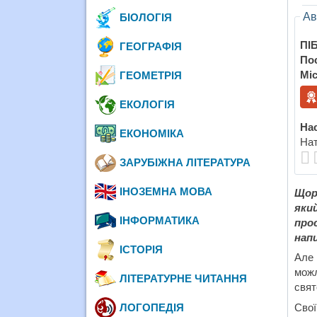
Ав
БІОЛОГІЯ
ПІБ
ГЕОГРАФІЯ
По
Міс
ГЕОМЕТРІЯ
ЕКОЛОГІЯ
Нас
ЕКОНОМІКА
Нат
ЗАРУБІЖНА ЛІТЕРАТУРА
ІНОЗЕМНА МОВА
Щор
яки
ІНФОРМАТИКА
про
нап
ІСТОРІЯ
Але 
можл
ЛІТЕРАТУРНЕ ЧИТАННЯ
свят
ЛОГОПЕДІЯ
Свої