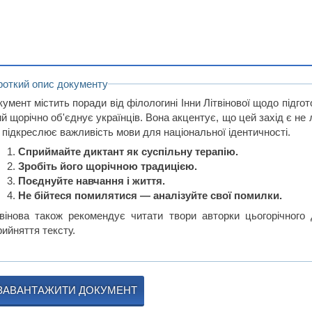
роткий опис документу
умент містить поради від філологині Інни Літвінової щодо підгот
й щорічно об'єднує українців. Вона акцентує, що цей захід є не 
 підкреслює важливість мови для національної ідентичності.
Сприймайте диктант як суспільну терапію.
Зробіть його щорічною традицією.
Поєднуйте навчання і життя.
Не бійтеся помилятися — аналізуйте свої помилки.
твінова також рекомендує читати твори авторки цьогорічного 
ийняття тексту.
ЗАВАНТАЖИТИ ДОКУМЕНТ