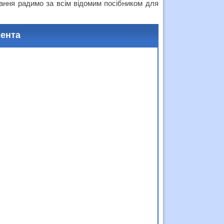
нання радимо за всім відомим посібником для
мента