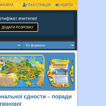
РЕЄСТРАЦІЯ
УВІЙТИ
МОСВІТА
тифікат вчителю!
ДОДАТИ РОЗРОБКУ
ональної єдности – поради
твінової