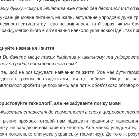
ашу думку, чому ця ініціатива вже понад два десятиліття об’єд
українців мовне питання, на жаль, актуальне упродовж дуже три
лежності ситуація суттєво не змінилася, та й зараз, як ми бач
 захід, метою якого є об’єднання навколо української ідеї, так п
днуйте навчання і життя
 Ви бачите місце таких ініціатив у шкільному та універси
есу чи радше натхнення поза ним?
 те, щоб не роз’єднувати навчання та життя. Усе має бути гарм
іодиктант разом зі студентами, ми це робимо. Якщо на ча
вляємося зробити це поокремо, але потім обов’язково обговорю
ристовуйте технології, але не забувайте логіку мови
мінюється ставлення до грамотності в епоху цифрових техно
 різних проявах готовий нам підказати правильне написання
лку, не завдаючи нам зайвого клопоту. Але маємо усвідомити, щ
оки поганенько опанував українську граматику). До того ж розу