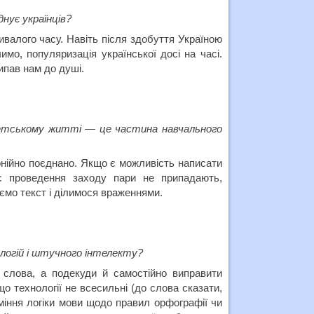
нує українців?
валого часу. Навіть після здобуття Україною
имо, популяризація української досі на часі.
рипав нам до душі.
тетському житті — це частина навчального
онійно поєднано. Якщо є можливість написати
с проведення заходу пари не припадають,
ємо текст і ділимося враженнями.
логій і штучного інтелекту?
 слова, а подекуди й самостійно виправити
о технології не всесильні (до слова сказати,
міння логіки мови щодо правил орфографії чи