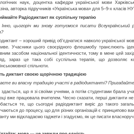
логічних наук, доцентка кафедри української мови Харківськ
зіна, авторка підручників «Українська мова» для 5–9-х класів НУ
иймайте Радіодиктант як суспільну терапію
 Інно, цьогоріч ми знову готуємося писати Всеукраїнський р
я?
одиктант – хороший привід об’єднатися навколо української мов
иве. Учасники цього своєрідного флешмобу транслюють ідею
вним засобом національної ідентичности, тому в мене цей захід
ляд, зараз це така собі суспільна терапія, що дозволяє к
їнськомовної спільноти.
іть диктант своєю щорічною традицією
аєте ви власну традицію участі в радіодиктанті? Пригадайте
 здається, що я зі своїми учнями, а потім студентами брала уча
оці вже працювала вчителем. Чесно сказати, перші диктанти не
бається те, що сьогодні радіодиктант виріс до такого загал
чаються до процесу, що для різних організацій є принципово ва
анту ми відкладаємо гаджети і згадуємо, як це писати власноруч
ятайте: мова — це завжди про єдність