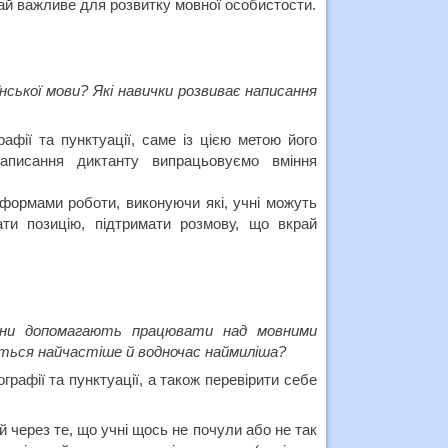
ай важливе для розвитку мовної особистости.
нської мови? Які навички розвиває написання
фії та пунктуації, саме із цією метою його
написання диктанту випрацьовуємо вміння
 формами роботи, виконуючи які, учні можуть
ти позицію, підтримати розмову, що вкрай
они допомагають працювати над мовними
ться найчастіше й водночас наймиліша?
рафії та пунктуації, а також перевірити себе
 через те, що учні щось не почули або не так