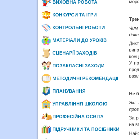
морф
ВИХОВНА РОБОТА
КОНКУРСИ ТА ІГРИ
Трен
КОНТРОЛЬНІ РОБОТИ
Чим 
дик
МАТЕРІАЛИ ДО УРОКІВ
Дикт
вип
СЦЕНАРІЇ ЗАХОДІВ
конц
У пр
ПОЗАКЛАСНІ ЗАХОДИ
прод
важл
МЕТОДИЧНІ РЕКОМЕНДАЦІЇ
ПЛАНУВАННЯ
Не б
Які
УПРАВЛІННЯ ШКОЛОЮ
прог
ПРОФЕСІЙНА ОСВІТА
За р
на в
ПІДРУЧНИКИ ТА ПОСІБНИКИ
Найс