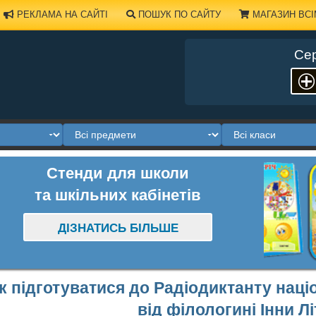
РЕКЛАМА НА САЙТІ
ПОШУК ПО САЙТУ
МАГАЗИН ВСІ
Сер
Стенди для школи
та шкільних кабінетів
ДІЗНАТИСЬ БІЛЬШЕ
к підготуватися до Радіодиктанту наці
від філологині Інни Лі