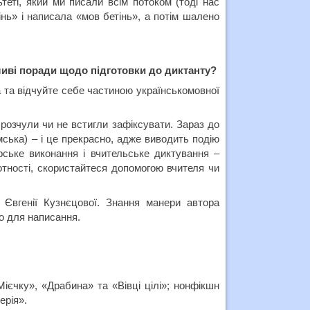
теті, який ми писали всім потоком (тоді нас
інь» і написала «мов бетінь», а потім шалено
ливі поради щодо підготовки до диктанту?
а та відчуйте себе частиною українськомовної
розчули чи не встигли зафіксувати. Зараз до
ська) – і це прекрасно, адже виводить подію
рське виконання і вчительське диктування –
мотності, скористайтеся допомогою вчителя чи
 Євгенії Кузнєцової. Знання манери автора
о для написання.
ієчку», «Драбина» та «Вівці цілі»; нонфікшн
ерія».