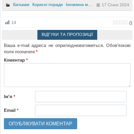
Батькам
Корисні поради
Іноземна мова
Дошкільне вихова
17 Січня 2024
(
)
14
ВІДГУКИ ТА ПРОПОЗИЦІЇ
Ваша e-mail адреса не оприлюднюватиметься.
Обов’язкові
поля позначені
*
Коментар
*
Ім'я
*
Email
*