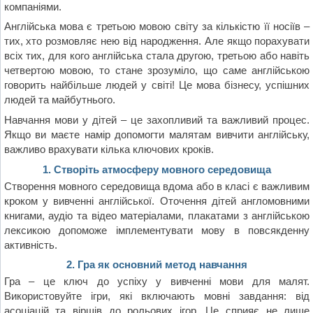
компаніями.
Англійська мова є третьою мовою світу за кількістю її носіїв –
тих, хто розмовляє нею від народження. Але якщо порахувати
всіх тих, для кого англійська стала другою, третьою або навіть
четвертою мовою, то стане зрозуміло, що саме англійською
говорить найбільше людей у світі! Це мова бізнесу, успішних
людей та майбутнього.
Навчання мови у дітей – це захопливий та важливий процес.
Якщо ви маєте намір допомогти малятам вивчити англійську,
важливо врахувати кілька ключових кроків.
1. Створіть атмосферу мовного середовища
Створення мовного середовища вдома або в класі є важливим
кроком у вивченні англійської. Оточення дітей англомовними
книгами, аудіо та відео матеріалами, плакатами з англійською
лексикою допоможе імплементувати мову в повсякденну
активність.
2. Гра як основний метод навчання
Гра – це ключ до успіху у вивченні мови для малят.
Використовуйте ігри, які включають мовні завдання: від
асоціацій та віршів до рольових ігор. Це сприяє не лише