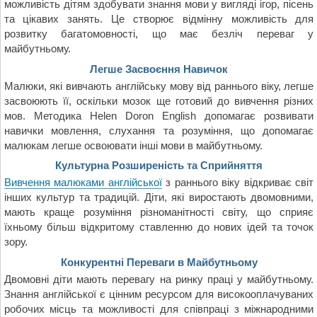
можливість дітям здобувати знання мови у вигляді ігор, пісень
та цікавих занять. Це створює відмінну можливість для
розвитку багатомовності, що має безліч переваг у
майбутньому.
Легше Засвоєння Навичок
Малюки, які вивчають англійську мову від раннього віку, легше
засвоюють її, оскільки мозок ще готовий до вивчення різних
мов. Методика Helen Doron English допомагає розвивати
навички мовлення, слухання та розуміння, що допомагає
малюкам легше освоювати інші мови в майбутньому.
Культурна Розширеність та Сприйняття
Вивчення малюками англійської
з раннього віку відкриває світ
інших культур та традицій. Діти, які виростають двомовними,
мають краще розуміння різноманітності світу, що сприяє
їхньому більш відкритому ставленню до нових ідей та точок
зору.
Конкурентні Переваги в Майбутньому
Двомовні діти мають перевагу на ринку праці у майбутньому.
Знання англійської є цінним ресурсом для високооплачуваних
робочих місць та можливості для співпраці з міжнародними