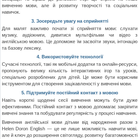
вивченню мови, але й розвитку творчості та соціальних
навичок.
3. Зосередьте увагу на сприйнятті
Для малят важливо почати зі сприйняття мови: слухати
музику, аудіокниги, дивитися мультфільми чи відео з
англійською мовою. Це допоможе їм засвоїти звуки, інтонацію
та базову лексику.
4. Використовуйте технології
Сучасні технології, такі як мобільні додатки та онлайн-ресурси,
пропонують велику кількість інтерактивних ігор та уроків,
спеціально розроблених для дітей. Це може бути корисним
інструментом для створення зацікавленості у вивченні мови.
5. Підтримуйте постійний контакт з мовою
Навіть короткі щоденні сесії вивчення можуть бути дуже
ефективними. Постійний контакт з мовою допомагає закріпити
вивчені знання та побудувати регулярність у процесі навчання.
Вивчення англійської мови дітьми від народження разом з
Helen Doron English — це не лише можливість навчити мові,
але й ключ до розширення світогляду, розвитку багатомовності