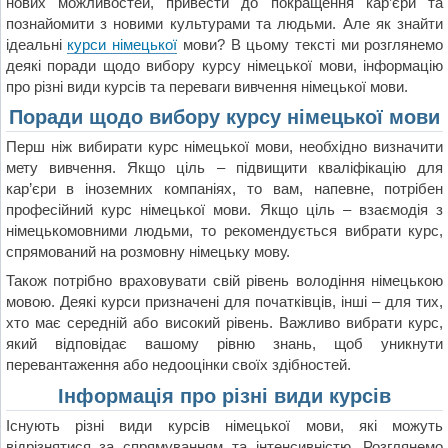
нових можливостей, привести до покращення кар’єри та
познайомити з новими культурами та людьми. Але як знайти
ідеальні
курси німецької
мови? В цьому тексті ми розглянемо
деякі поради щодо вибору курсу німецької мови, інформацію
про різні види курсів та переваги вивчення німецької мови.
Поради щодо вибору курсу німецької мови
Перш ніж вибирати курс німецької мови, необхідно визначити
мету вивчення. Якщо ціль – підвищити кваліфікацію для
кар’єри в іноземних компаніях, то вам, напевне, потрібен
професійний курс німецької мови. Якщо ціль – взаємодія з
німецькомовними людьми, то рекомендується вибрати курс,
спрямований на розмовну німецьку мову.
Також потрібно враховувати свій рівень володіння німецькою
мовою. Деякі курси призначені для початківців, інші – для тих,
хто має середній або високий рівень. Важливо вибрати курс,
який відповідає вашому рівню знань, щоб уникнути
перевантаження або недооцінки своїх здібностей.
Інформація про різні види курсів
Існують різні види курсів німецької мови, які можуть
відрізнятися за спрямуванням та інтенсивністю. Розглянемо