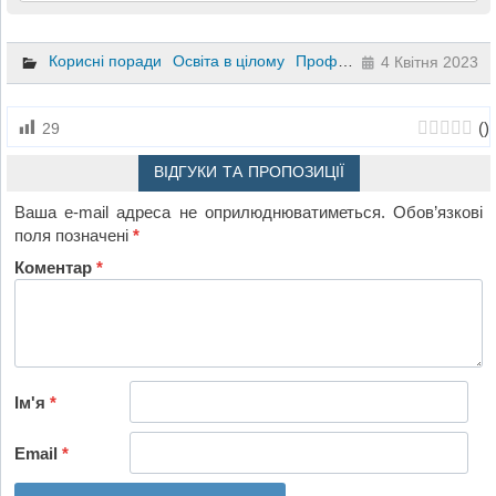
Корисні поради
Освіта в цілому
Професійна освіта
Інозем
4 Квітня 2023
(
)
29
ВІДГУКИ ТА ПРОПОЗИЦІЇ
Ваша e-mail адреса не оприлюднюватиметься.
Обов’язкові
поля позначені
*
Коментар
*
Ім'я
*
Email
*