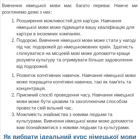
Вивчення німецької мови має багато переваг. Нижче ми
розглянемо деякі з них:
Розширення можливостей для кар’єри. Навчання
німецької мови може підвищити вашу кваліфікацію для
кар’єри в іноземних компаніях.
Подорожі. Вивчення німецької мови може стати у нагоді
під час подорожей до німецькомовних країн. Здатність
спілкуватися на місцевій мові може допомогти краще
розуміти культуру та отримувати більше задоволення
від подорожей.
Розвиток когнітивних навичок. Навчання німецької мови
може покращити когнітивні навички, такі як пам’ять та
концентрація.
Приємний спосіб проведення часу. Навчання німецької
мови може бути цікавим та захоплюючим способом
провести свій вільний час.
Можливість знайомства з новими людьми та
культурами. Вивчення німецької мови може допомогти
вам познайомитися з новими людьми та культурами.
Як вибрати ідеальний курс німецької мови