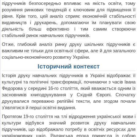
підручників безпосередньо впливає на якість освіти, тому
розуміння ринкових тенденцій є ключовим для підвищення її
рівня. Крім того, цей аналіз сприяє економічній стабільності
видавництв і друкарень, допомагаючи їм планувати свою
діяльність більш ефективно і тим самим створюючи
стабільний ринок навчальних підручників.
Отже, глибокий аналіз ринку друку шкільних підручників є
важливим не тільки для освітньої сфери, але й для загального
соціально-економічного розвитку України.
Історичний контекст
Історія друку навчальних підручників в Україні відображає її
культурні та політичні трансформації, починаючи з часів Івана
Федорова у середині 16-го століття, який вважається одним із
засновників книгодрукування у Східній Європі. Спочатку
друкувалися переважно релігійні тексти, але згодом почали
з’являтися й перші освітні видання.
Протягом 19-го століття на тлі відродження української мови і
культури відбувся значний розвиток друку навчальних
підручників, що відображало потребу в освітніх ресурсах для
україномовних шкіл. Радянська епоха принесла із собою