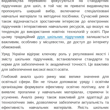
видавництва переважно фокусуються на стандартних
підручниках для шкіл, в той час як приватні видавництва
пропонують ширший вибір, включаючи спеціалізовані
навчальні матеріали та методичні посібники. Сучасний ринок
також відзначається зростаючим інтересом до електронних
підручників і інтерактивних навчальних ресурсів, що вказує на
тенденцію до використання новітніх технологій у освіті. При
цьому традиційний
друк шкільних підручників
залишається
важливим, особливо у місцевостях, де доступ до інтернету
обмежений.
Уряд України відіграє ключову роль у регулюванні якості і
змісту шкільних підручників, встановлюючи стандарти та
норми для забезпечення їх академічної точності. Це важливо
для забезпечення високої якості освіти.
Глибокий аналіз цього ринку має велике значення для
освітньої сфери. Він не тільки допомагає уряду і освітнім
організаціям формувати ефективну освітню політику, але й
виявляє прогалини у навчальних матеріалах, сприяючи їх
усуненню. Аналіз ринку також важливий для адаптації до
технологічних змін, дозволяючи забезпечити актуальність та
ефективність навчальних матеріалів. Якість шкільних