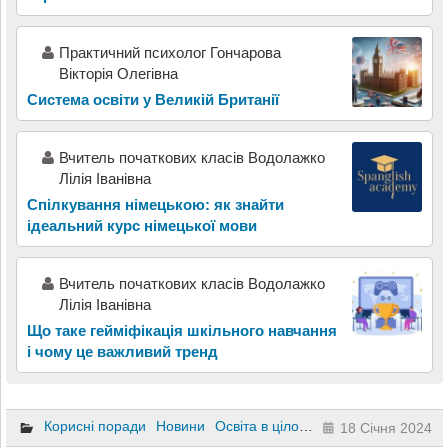
Практичний психолог Гончарова
Вікторія Олегівна
Система освіти у Великій Британії
Вчитель початкових класів Водолажко
Лілія Іванівна
Спілкування німецькою: як знайти
ідеальний курс німецької мови
Вчитель початкових класів Водолажко
Лілія Іванівна
Що таке гейміфікація шкільного навчання
і чому це важливий тренд
Корисні поради
Новини
Освіта в цілому
Підручники та пос
18 Січня 2024