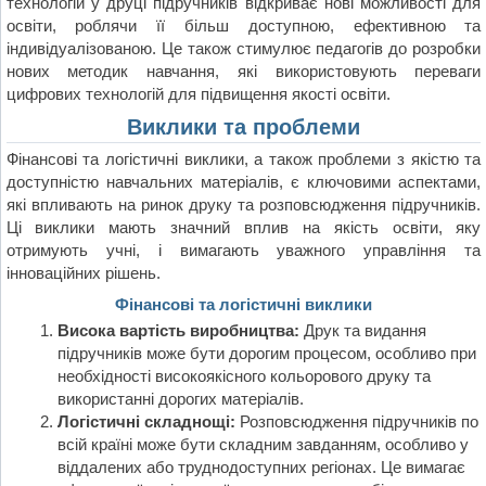
технологій у друці підручників відкриває нові можливості для
освіти, роблячи її більш доступною, ефективною та
індивідуалізованою. Це також стимулює педагогів до розробки
нових методик навчання, які використовують переваги
цифрових технологій для підвищення якості освіти.
Виклики та проблеми
Фінансові та логістичні виклики, а також проблеми з якістю та
доступністю навчальних матеріалів, є ключовими аспектами,
які впливають на ринок друку та розповсюдження підручників.
Ці виклики мають значний вплив на якість освіти, яку
отримують учні, і вимагають уважного управління та
інноваційних рішень.
Фінансові та логістичні виклики
Висока вартість виробництва:
Друк та видання
підручників може бути дорогим процесом, особливо при
необхідності високоякісного кольорового друку та
використанні дорогих матеріалів.
Логістичні складнощі:
Розповсюдження підручників по
всій країні може бути складним завданням, особливо у
віддалених або труднодоступних регіонах. Це вимагає