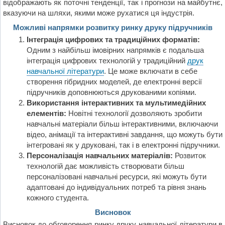
відображають як поточні тенденції, так і прогнози на майбутнє,
вказуючи на шляхи, якими може рухатися ця індустрія.
Можливі напрямки розвитку ринку друку підручників
Інтеграція цифрових та традиційних форматів:
Одним з найбільш імовірних напрямків є подальша
інтеграція цифрових технологій у традиційний
друк
навчальної літератури
. Це може включати в себе
створення гібридних моделей, де електронні версії
підручників доповнюються друкованими копіями.
Використання інтерактивних та мультимедійних
елементів:
Новітні технології дозволяють зробити
навчальні матеріали більш інтерактивними, включаючи
відео, анімації та інтерактивні завдання, що можуть бути
інтегровані як у друковані, так і в електронні підручники.
Персоналізація навчальних матеріалів:
Розвиток
технологій дає можливість створювати більш
персоналізовані навчальні ресурси, які можуть бути
адаптовані до індивідуальних потреб та рівня знань
кожного студента.
Висновок
Висновок до обговорення ринку друку навчальної літератури в