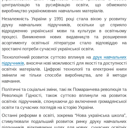
централізацію та русифікацію освіти, що обмежило
виробництво україномовних навчальних матеріалів.
Незалежність України у 1991 році стала віхою у розвитку
друку навчальних підручників, оскільки це сприяло
відродженню української мови та культури в освітньому
процесі. Виникнення нових видавництв та розширення
асортименту освітньої літератури стало відповіддю на
зростаючі потреби сучасної української освіти.
Технологічний розвиток суттєво вплинув на
друк навчальних
підручників
, вносячи нові можливості для якості та доступності
освітніх матеріалів. Цифрові технології та електронні книги
змінили не тільки способи виробництва, але й методи
навчання.
Політичні та соціальні зміни, такі як Помаранчева революція та
Революція Гідності, також суттєво вплинули на розвиток
освітніх підручників, спонукаючи до включення громадянської
освіти та сучасних поглядів на історію України.
Останні реформи в освіті, зокрема “Нова українська школа”,
стимулювали подальший розвиток ринку друку навчальних
підручників, відкриваючи шлях для нових, сучасних освітніх