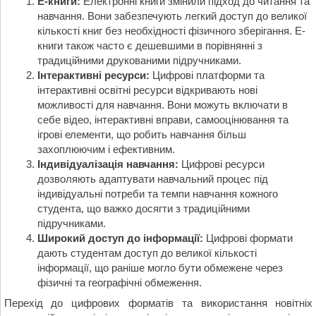
Е-книги:
Електронні книги змінили підход до читання та
навчання. Вони забезпечують легкий доступ до великої
кількості книг без необхідності фізичного зберігання. Е-
книги також часто є дешевшими в порівнянні з
традиційними друкованими підручниками.
Інтерактивні ресурси:
Цифрові платформи та
інтерактивні освітні ресурси відкривають нові
можливості для навчання. Вони можуть включати в
себе відео, інтерактивні вправи, самооцінювання та
ігрові елементи, що робить навчання більш
захоплюючим і ефективним.
Індивідуалізація навчання:
Цифрові ресурси
дозволяють адаптувати навчальний процес під
індивідуальні потреби та темпи навчання кожного
студента, що важко досягти з традиційними
підручниками.
Широкий доступ до інформації:
Цифрові формати
дають студентам доступ до великої кількості
інформації, що раніше могло бути обмежене через
фізичні та географічні обмеження.
Перехід до цифрових форматів та використання новітніх