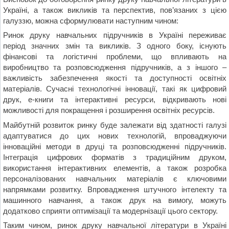
Україні, а також викликів та перспектив, пов’язаних з цією
галуззю, можна сформулювати наступним чином:
Ринок друку навчальних підручників в Україні переживає
період значних змін та викликів. З одного боку, існують
фінансові та логістичні проблеми, що впливають на
виробництво та розповсюдження підручників, а з іншого –
важливість забезпечення якості та доступності освітніх
матеріалів. Сучасні технологічні інновації, такі як цифровий
друк, е-книги та інтерактивні ресурси, відкривають нові
можливості для покращення і розширення освітніх ресурсів.
Майбутній розвиток ринку буде залежати від здатності галузі
адаптуватися до цих нових технологій, впроваджуючи
інноваційні методи в друці та розповсюдженні підручників.
Інтеграція цифрових форматів з традиційним друком,
використання інтерактивних елементів, а також розробка
персоналізованих навчальних матеріалів є ключовими
напрямками розвитку. Впровадження штучного інтелекту та
машинного навчання, а також друк на вимогу, можуть
додатково сприяти оптимізації та модернізації цього сектору.
Таким чином, ринок друку навчальної літератури в Україні