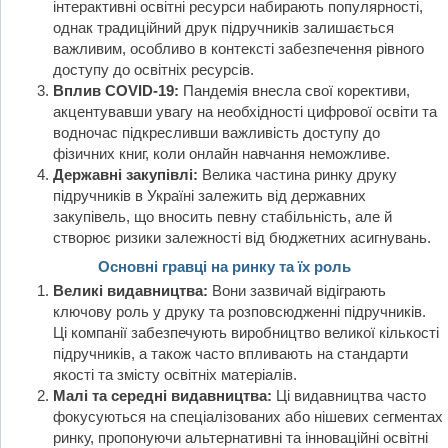
інтерактивні освітні ресурси набирають популярності,
однак традиційний друк підручників залишається
важливим, особливо в контексті забезпечення рівного
доступу до освітніх ресурсів.
Вплив COVID-19:
Пандемія внесла свої корективи,
акцентувавши увагу на необхідності цифрової освіти та
водночас підкресливши важливість доступу до
фізичних книг, коли онлайн навчання неможливе.
Державні закупівлі:
Велика частина ринку друку
підручників в Україні залежить від державних
закупівель, що вносить певну стабільність, але й
створює ризики залежності від бюджетних асигнувань.
Основні гравці на ринку та їх роль
Великі видавництва:
Вони зазвичай відіграють
ключову роль у друку та розповсюдженні підручників.
Ці компанії забезпечують виробництво великої кількості
підручників, а також часто впливають на стандарти
якості та змісту освітніх матеріалів.
Малі та середні видавництва:
Ці видавництва часто
фокусуються на спеціалізованих або нішевих сегментах
ринку, пропонуючи альтернативні та інноваційні освітні