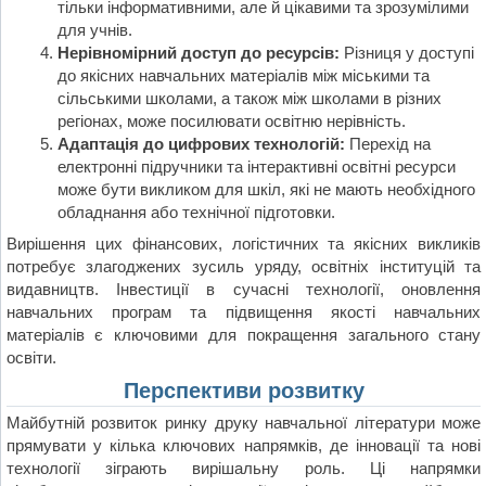
тільки інформативними, але й цікавими та зрозумілими
для учнів.
Нерівномірний доступ до ресурсів:
Різниця у доступі
до якісних навчальних матеріалів між міськими та
сільськими школами, а також між школами в різних
регіонах, може посилювати освітню нерівність.
Адаптація до цифрових технологій:
Перехід на
електронні підручники та інтерактивні освітні ресурси
може бути викликом для шкіл, які не мають необхідного
обладнання або технічної підготовки.
Вирішення цих фінансових, логістичних та якісних викликів
потребує злагоджених зусиль уряду, освітніх інституцій та
видавництв. Інвестиції в сучасні технології, оновлення
навчальних програм та підвищення якості навчальних
матеріалів є ключовими для покращення загального стану
освіти.
Перспективи розвитку
Майбутній розвиток ринку друку навчальної літератури може
прямувати у кілька ключових напрямків, де інновації та нові
технології зіграють вирішальну роль. Ці напрямки