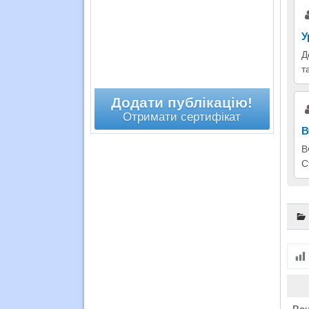
У
Д
т
Додати публікацію!
Отримати сертифікат
В
В
С