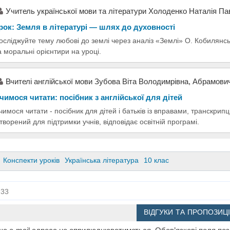
Учитель української мови та літератури Холоденко Наталія Па
рок: Земля в літературі — шлях до духовності
осліджуйте тему любові до землі через аналіз «Землі» О. Кобилянськ
а моральні орієнтири на уроці.
Вчителі англійської мови Зубова Віта Володимрівна, Абрамови
чимося читати: посібник з англійської для дітей
чимося читати - посібник для дітей і батьків із вправами, транскри
творений для підтримки учнів, відповідає освітній програмі.
Конспекти уроків
Українська література
10 клас
33
ВІДГУКИ ТА ПРОПОЗИЦІ