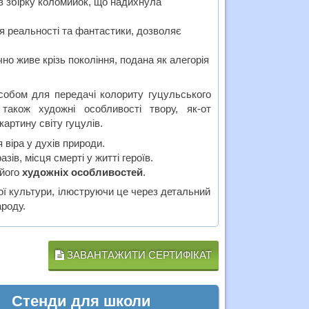
з збірку коломийок, що надихнула
я реальності та фантастики, дозволяє
чно живе крізь покоління, подана як алегорія
собом для передачі колориту гуцульського
також художні особливості твору, як-от
артину світу гуцулів.
 віра у духів природи.
ів, місця смерті у житті героїв.
 його
художніх особливостей
.
ї культури, ілюструючи це через детальний
ароду.
ЗАВАНТАЖИТИ СЕРТИФІКАТ
Стенди для школи