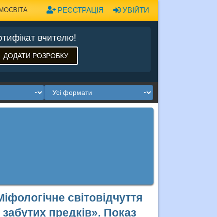
РЕЄСТРАЦІЯ
УВІЙТИ
МОСВІТА
тифікат вчителю!
ДОДАТИ РОЗРОБКУ
Міфологічне світовідчуття
і забутих предків». Показ