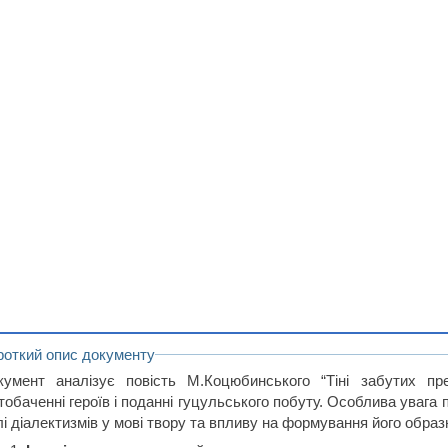
роткий опис документу
кумент аналізує повість М.Коцюбинського “Тіні забутих пр
ітобаченні героїв і поданні гуцульського побуту. Особлива уваг
і діалектизмів у мові твору та впливу на формування його образ