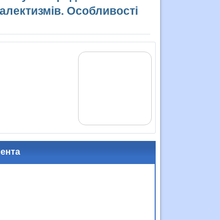
діалектизмів. Особливості
мента