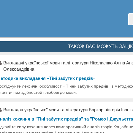
ТАКОЖ ВАС МОЖУТЬ ЗАЦІ
Викладачі української мови та літератури Ніколаєнко Аліна А
Олександрівна
етодика викладання «Тіні забутих предків»
осліджуйте лексичні особливості «Тіней забутих предків» з методик
налітичних здібностей і любові до мови.
Викладач української мови та літератури Баркар вікторія Івані
наліз кохання в "Тіні забутих предків" та "Ромео і Джульєтта
ідкрийте силу кохання через компаративний аналіз творів Коцюбинс