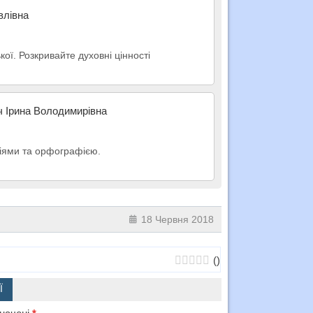
влівна
ої. Розкривайте духовні цінності
ч Ірина Володимирівна
пціями та орфографією.
18 Червня 2018
(
)
Ї