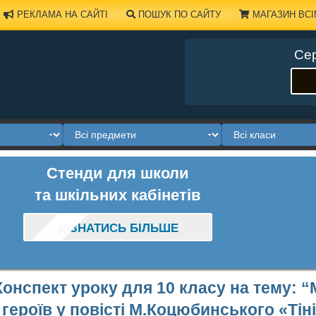
РЕКЛАМА НА САЙТІ
ПОШУК ПО САЙТУ
МАГАЗИН ВСІ
Сер
Стенди для школи
та шкільних кабінетів
ДІЗНАТИСЬ БІЛЬШЕ
Конспект уроку для 10 класу на тему: “
героїв у повісті М.Коцюбинського «Тін