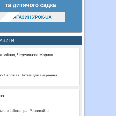
та дитячого садка
МАГАЗИН УРОК-UA
КАВИТИ
натоліївна, Черепанова Марина
ою Сергія та Наталі для зміцнення
вна
ького і Шекспіра. Розвивайте