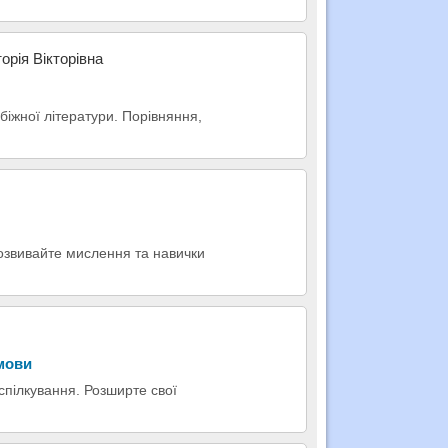
орія Вікторівна
убіжної літератури. Порівняння,
Розвивайте мислення та навички
 мови
 спілкування. Розширте свої