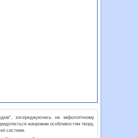
едків”, зосереджуючись на міфологічному
а приділяється жанровим особливостям твору,
ної системи.