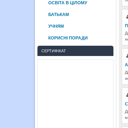
п
ОСВІТА В ЦІЛОМУ
БАТЬКАМ
П
УЧНЯМ
Д
КОРИСНІ ПОРАДИ
я
СЕРТИФІКАТ
А
Д
а
С
Д
м