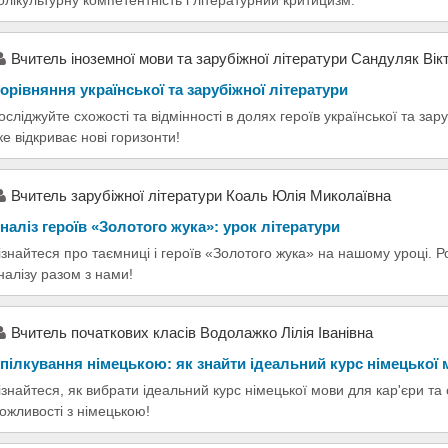
олікультурну компетентність і літературний критицизм.
Вчитель іноземної мови та зарубіжної літератури Сандуляк Вікт
орівняння української та зарубіжної літератури
осліджуйте схожості та відмінності в долях героїв української та зар
ке відкриває нові горизонти!
Вчитель зарубіжної літератури Коаль Юлія Миколаївна
наліз героїв «Золотого жука»: урок літератури
ізнайтеся про таємниці і героїв «Золотого жука» на нашому уроці. 
налізу разом з нами!
Вчитель початкових класів Водолажко Лілія Іванівна
пілкування німецькою: як знайти ідеальний курс німецької
ізнайтеся, як вибрати ідеальний курс німецької мови для кар'єри та
ожливості з німецькою!