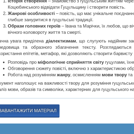
Історія створення
– знайомство з гуцульським життям чере
Коцюбинського відвідати Гуцульщину і створити повість.
Жанрові особливості
– повість, що має унікальне поєднанн
глибше зануритися в гуцульські традиції.
Образи головних героїв
– Івана та Марічки, їх любов, що ві
вічного коловороту життя та смерті.
ачна увага приділена
діалектизмам
, що слугують надійним за
редовища та образного збагачення тексту. Розглядаються 
ористання епітетів, метафор, які дозволяють створити барвисту к
Розповідь про
міфологічне сприйняття світу
гуцулами, їхня
Обговорення сюжету повісті, включно з характеристикою образ
Робота над розумінням
жанру
, осмисленням
мови твору
та
кумент наголошує на важливості твору для розуміння гуцульсько
ліз мови, образів та символіки, характерних для гуцульського н
ЗАВАНТАЖИТИ МАТЕРІАЛ