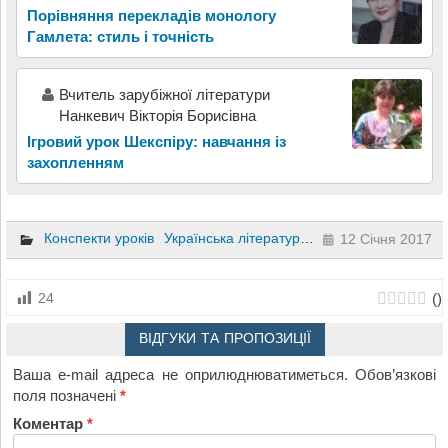
Порівняння перекладів монологу
Гамлета: стиль і точність
Вчитель зарубіжної літератури
Нанкевич Вікторія Борисівна
Ігровий урок Шекспіру: навчання із
захопленням
Конспекти уроків
Українська література
10 клас
12 Січня 2017
(
)
24
ВІДГУКИ ТА ПРОПОЗИЦІЇ
Ваша e-mail адреса не оприлюднюватиметься.
Обов’язкові
поля позначені
*
Коментар
*