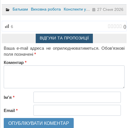
Батькам
Виховна робота
Конспекти уроків
Корисні поради
27 Січня 2026
(
)
6
ВІДГУКИ ТА ПРОПОЗИЦІЇ
Ваша e-mail адреса не оприлюднюватиметься.
Обов’язкові
поля позначені
*
Коментар
*
Ім'я
*
Email
*