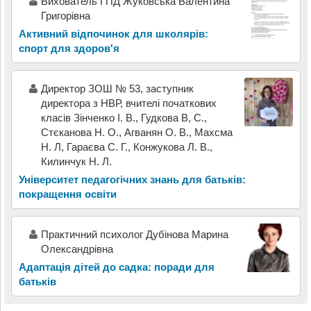
Вихователь ГПД Жуковська Валентина
Григорівна
Активний відпочинок для школярів:
спорт для здоров'я
Директор ЗОШ № 53, заступник
директора з НВР, вчителі початкових
класів Зінченко І. В., Гудкова В, С.,
Стєканова Н. О., Агванян О. В., Махсма
Н. Л, Гараєва С. Г., Конжукова Л. В.,
Килинчук Н. Л.
Університет педагогічних знань для батьків:
покращення освіти
Практичний психолог Дубінова Марина
Олександрівна
Адаптація дітей до садка: поради для
батьків