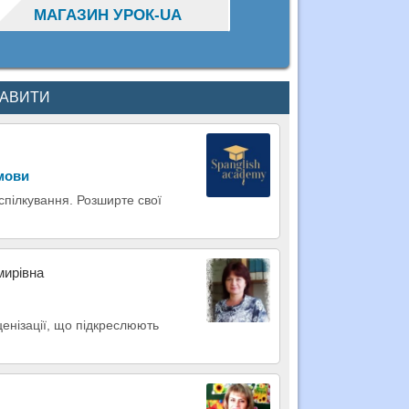
МАГАЗИН УРОК-UA
КАВИТИ
 мови
 спілкування. Розширте свої
мирівна
сценізації, що підкреслюють