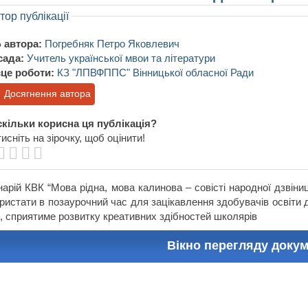
тор публікації
 автора:
Погребняк Петро Яковлевич
сада:
Учитель української мвои та літератури
це роботи:
КЗ "ЛПВФППС" Вінницької обласної Ради
Досягнення автора
кільки корисна ця публікація?
исніть на зірочку, щоб оцінити!
арій КВК “Мова рідна, мова калинова – совісті народної дзвіни
ристати в позаурочний час для зацікавлення здобувачів освіти 
, сприятиме розвитку креативних здібностей школярів
Вікно перегляду доку