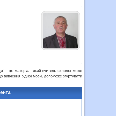
ця” – це матеріал, який вчитель-філолог може
до вивчення рідної мови, допоможе згуртувати
мента