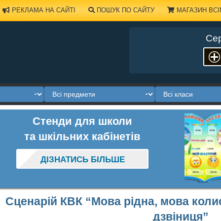
РЕКЛАМА НА САЙТІ
ПОШУК ПО САЙТУ
МАГАЗИН ВСІ
Сер
Стенди для школи
та шкільних кабінетів
ДІЗНАТИСЬ БІЛЬШЕ
Сценарій КВК “Мова рідна, мова колис
дзвіниця”