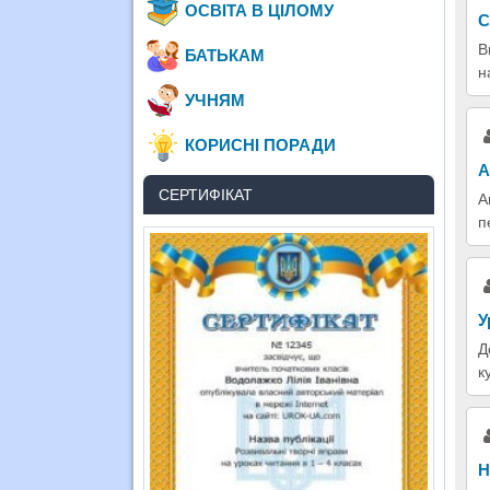
ОСВІТА В ЦІЛОМУ
С
В
БАТЬКАМ
н
УЧНЯМ
КОРИСНІ ПОРАДИ
А
СЕРТИФІКАТ
А
п
У
Д
к
Н