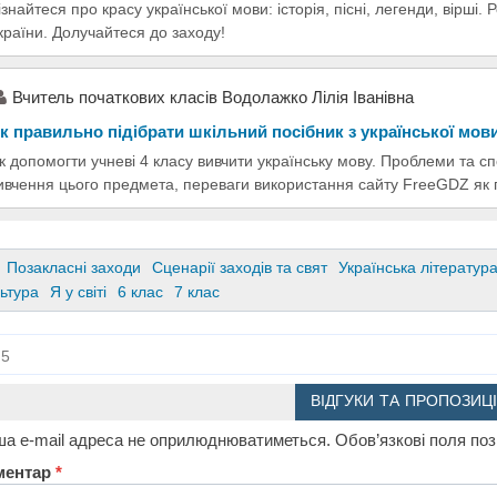
ізнайтеся про красу української мови: історія, пісні, легенди, вірші.
країни. Долучайтеся до заходу!
Вчитель початкових класів Водолажко Лілія Іванівна
к правильно підібрати шкільний посібник з української мов
к допомогти учневі 4 класу вивчити українську мову. Проблеми та сп
ивчення цього предмета, переваги використання сайту FreeGDZ як п
Позакласні заходи
Сценарії заходів та свят
Українська літератур
льтура
Я у світі
6 клас
7 клас
5
ВІДГУКИ ТА ПРОПОЗИЦІ
а e-mail адреса не оприлюднюватиметься.
Обов’язкові поля по
ментар
*