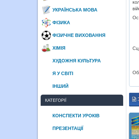
ко
ві
УКРАЇНСЬКА МОВА
Ос
ФІЗИКА
ФІЗИЧНЕ ВИХОВАННЯ
ХІМІЯ
Сц
ХУДОЖНЯ КУЛЬТУРА
Обл
Я У СВІТІ
ІНШИЙ
КАТЕГОРІЇ
КОНСПЕКТИ УРОКІВ
ПРЕЗЕНТАЦІЇ