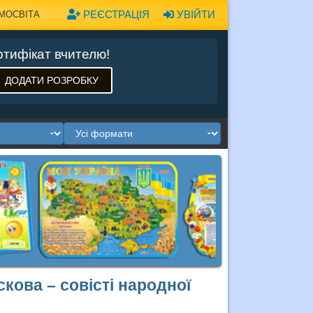
РЕЄСТРАЦІЯ
УВІЙТИ
МОСВІТА
тифікат вчителю!
ДОДАТИ РОЗРОБКУ
кова – совісті народної