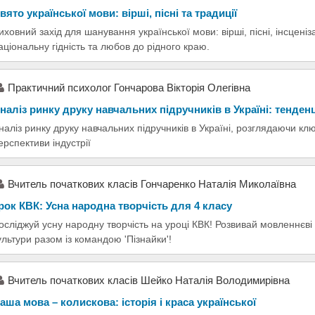
вято української мови: вірші, пісні та традиції
иховний захід для шанування української мови: вірші, пісні, інсценіз
аціональну гідність та любов до рідного краю.
Практичний психолог Гончарова Вікторія Олегівна
наліз ринку друку навчальних підручників в Україні: тенденц
наліз ринку друку навчальних підручників в Україні, розглядаючи клю
ерспективи індустрії
Вчитель початкових класів Гончаренко Наталія Миколаївна
рок КВК: Усна народна творчість для 4 класу
осліджуй усну народну творчість на уроці КВК! Розвивай мовленнєві
ультури разом із командою 'Пізнайки'!
Вчитель початкових класів Шейко Наталія Володимирівна
аша мова – колискова: історія і краса української