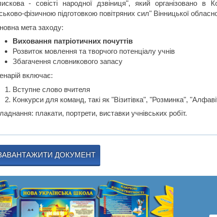
лискова - совісті народної дзвіниця", який організовано в
йськово-фізичною підготовкою повітряних сил" Вінницької обласно
новна мета заходу:
Виховання патріотичних почуттів
Розвиток мовлення та творчого потенціалу учнів
Збагачення словникового запасу
енарій включає:
Вступне слово вчителя
Конкурси для команд, такі як "Візитівка", "Розминка", "Алфавіт
аднання: плакати, портрети, виставки учнівських робіт.
ЗАВАНТАЖИТИ ДОКУМЕНТ