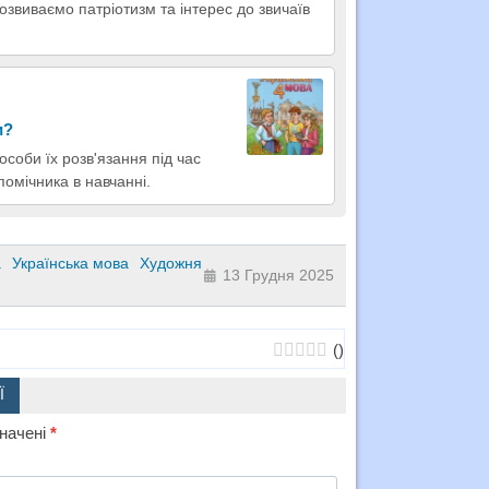
 Розвиваємо патріотизм та інтерес до звичаїв
и?
особи їх розв'язання під час
омічника в навчанні.
а
Українська мова
Художня
13 Грудня 2025
(
)
Ї
значені
*