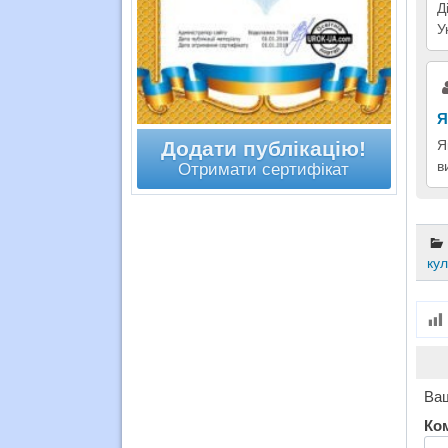
Д
У
Я
Я
Додати публікацію!
в
Отримати сертифікат
ку
Ваш
Ко