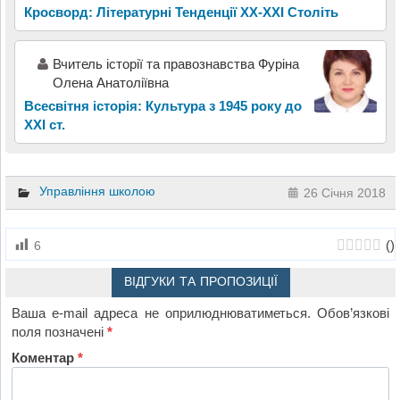
Кросворд: Літературні Тенденції ХХ-ХХІ Століть
Вчитель історії та правознавства Фуріна
Олена Анатоліївна
Всесвітня історія: Культура з 1945 року до
XXI ст.
Управління школою
26 Січня 2018
(
)
6
ВІДГУКИ ТА ПРОПОЗИЦІЇ
Ваша e-mail адреса не оприлюднюватиметься.
Обов’язкові
поля позначені
*
Коментар
*