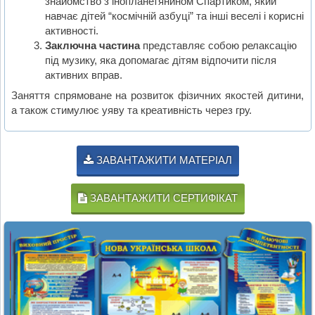
знайомство з інопланетянином Спартиком, який
навчає дітей “космічній азбуці” та інші веселі і корисні
активності.
Заключна частина
представляє собою релаксацію
під музику, яка допомагає дітям відпочити після
активних вправ.
Заняття спрямоване на розвиток фізичних якостей дитини,
а також стимулює уяву та креативність через гру.
ЗАВАНТАЖИТИ МАТЕРІАЛ
ЗАВАНТАЖИТИ СЕРТИФІКАТ