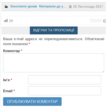
Конспекти уроків
Матеріали до уроків
Презентації
Геометр
26 Листопада 2017
(
)
29
ВІДГУКИ ТА ПРОПОЗИЦІЇ
Ваша e-mail адреса не оприлюднюватиметься.
Обов’язкові
поля позначені
*
Коментар
*
Ім'я
*
Email
*