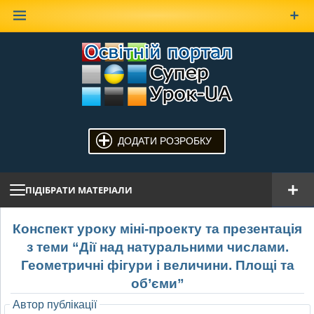
Наверх
ДОДАТИ РОЗРОБКУ
ПІДІБРАТИ МАТЕРІАЛИ
Конспект уроку міні-проекту та презентація
з теми “Дії над натуральними числами.
Геометричні фігури і величини. Площі та
об’єми”
Автор публікації