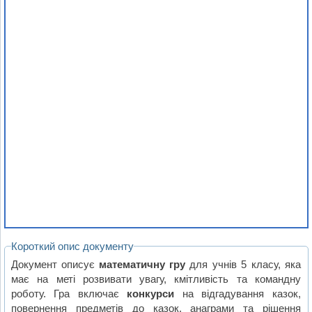
Короткий опис документу
Документ описує
математичну гру
для учнів 5 класу, яка
має на меті розвивати увагу, кмітливість та командну
роботу. Гра включає
конкурси
на відгадування казок,
повернення предметів до казок, анаграми та рішення