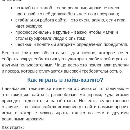
на клуб нет жалоб – если реальные игроки не имеют
претензий, то всё должно быть честно и прозрачно;
стабильная работа сайта – это очень важно, если игра
идет вживую;
профессиональные крупье – важно, чтобы матчи и
столы курировали люди с опытом;
честный и понятный алгоритм определения победителя.
Все эти критерии обязательны для казино, которое хочет
собрать вокруг себя активную аудиторию любителей играть с
другими пользователями. Чаще всего это поклонники рулетки
и покера, которые отличаются высокой требовательностью.
Как играть в лайв-казино?
Лайв-казино технически ничем не отличаются от обычных –
это такие же сайты с разнообразными играми, куда игроки
приходят отдыхать и зарабатыва. Но есть существенное
отличие – на таких сайтах игроки могут найти помимо прочих
игры, в которые можно играть только по сети с другими
реальными игроками.
Как играть: