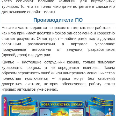
часто собирают большие компании для виртуальных
турниров. То, что вы точно никогда не встретите в списке игр
для компании онлайн – слоты.
Производители ПО
Новички часто задаются вопросом о том, как все работает –
как игра принимает десятки игроков одновременно и корректно
считает результат. Ответ прост – лайв-играми, как и другими
азартными развлечениями в виртуале, управляют
продуманные алгоритмы от ведущих разработчиков
(провайдеров) в индустрии.
Крупье – настоящие сотрудники казино, только помогают
курировать процесс, а не определяют выигрыш. Таким
образом вероятность ошибки или намеренного мошенничества
полностью исключается – игроки могут без опасений
довериться системе, которая обеспечивает работу сотен
игровых автоматов уже сейчас.