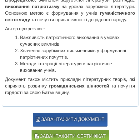
виховання патріотизму
на уроках зарубіжної літератури.
Основною метою є формування у учнів
гуманістичного
світогляду
та почуття приналежності до рідного народу.
Автор підкреслює:
Важливість патріотичного виховання в умовах
сучасних викликів.
Значення зарубіжних письменників у формуванні
патріотичних почуттів.
Методи інтеграції літератури в патріотичне
виховання учнів.
Документ також містить приклади літературних творів, які
сприяють розвитку
громадянських цінностей
та почуття
гордості за свою Батьківщину.
ЗАВАНТАЖИТИ ДОКУМЕНТ
ЗАВАНТАЖИТИ СЕРТИФІКАТ