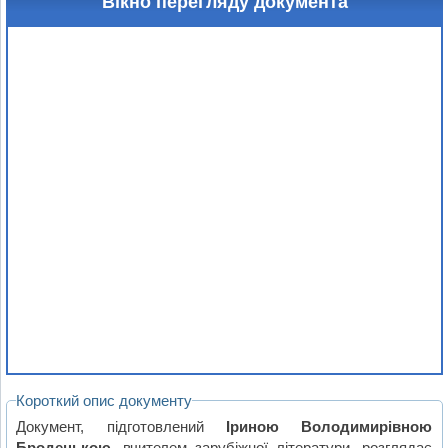
Вікно перегляду документа
Короткий опис документу
Документ, підготовлений
Іриною Володимирівною
Бродецькою
, вчителем зарубіжної літератури, розглядає