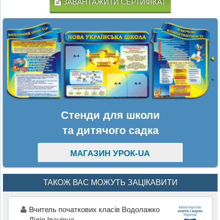
ЗАВАНТАЖИТИ СЕРТИФІКАТ
Стенди для школи
та дитячого садка
МАГАЗИН УРОК-UA
ТАКОЖ ВАС МОЖУТЬ ЗАЦІКАВИТИ
Вчитель початкових класів Водолажко
Лілія Іванівна