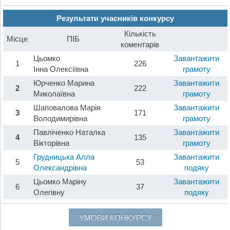
Результати учасників конкурсу
Кількість
Місце
ПІБ
коментарів
Цьомко
Завантажити
1
226
Інна Олексіївна
грамоту
Юрченко Марина
Завантажити
2
222
Миколаївна
грамоту
Шаповалова Марія
Завантажити
3
171
Володимирівна
грамоту
Павліченко Наталка
Завантажити
4
135
Вікторівна
грамоту
Грудницька Алла
Завантажити
5
53
Олександрівна
подяку
Цьомко Маріну
Завантажити
6
37
Олегівну
подяку
УМОВИ КОНКУРСУ