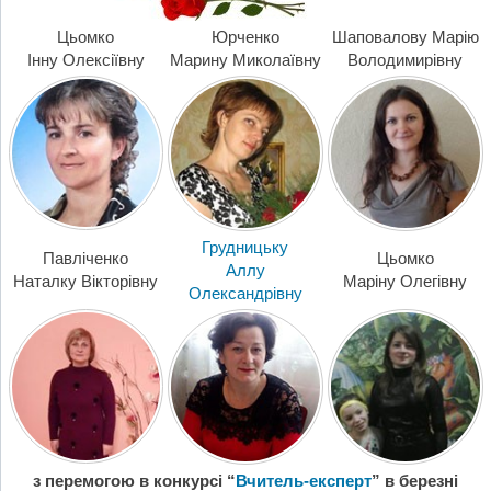
Цьомко
Юрченко
Шаповалову Марію
Інну Олексіївну
Марину Миколаївну
Володимирівну
Грудницьку
Павліченко
Цьомко
Аллу
Наталку Вікторівну
Маріну Олегівну
Олександрівну
з перемогою в конкурсі “
Вчитель-експерт
” в березні