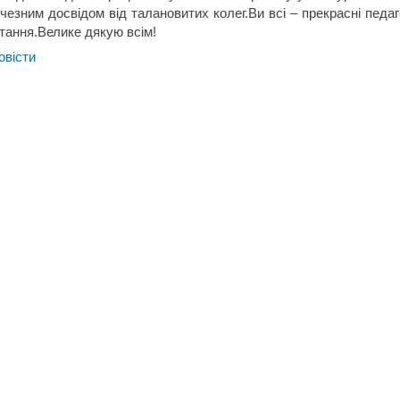
чезним досвідом від талановитих колег.Ви всі – прекрасні педаг
тання.Велике дякую всім!
овіcти