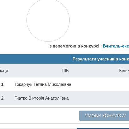
з перемогою в конкурсі “
Вчитель-екс
Результати учасників кон
ісце
ПІБ
Кіль
1
Токарчук Тетяна Миколаївна
2
Гнатко Вікторія Анатоліївна
УМОВИ КОНКУРСУ