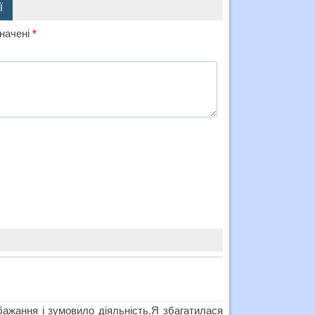
Ї
значені
*
бажання і зумовило діяльність.Я збагатилася