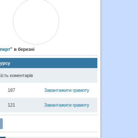
перт
” в березні
курсу
кість коментарів
187
Завантажити грамоту
121
Завантажити грамоту