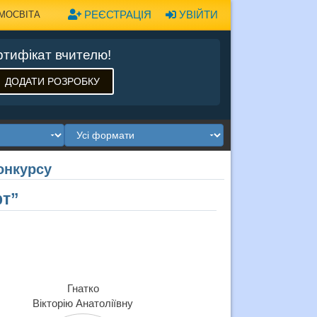
РЕЄСТРАЦІЯ
УВІЙТИ
МОСВІТА
тифікат вчителю!
ДОДАТИ РОЗРОБКУ
онкурсу
рт”
Гнатко
Вікторію Анатоліївну