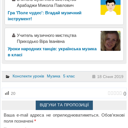
Арабаджи Микола Павлович
Гра 'Поле чудес': Вгадай музичний
інструмент!
Учитель музичного мистецтва
Приходько Віра Іванівна
Уроки народних танців: українська музика
в класі
Конспекти уроків
Музика
5 клас
18 Січня 2019
(
)
20
ВІДГУКИ ТА ПРОПОЗИЦІЇ
Ваша e-mail адреса не оприлюднюватиметься.
Обов’язкові
поля позначені
*