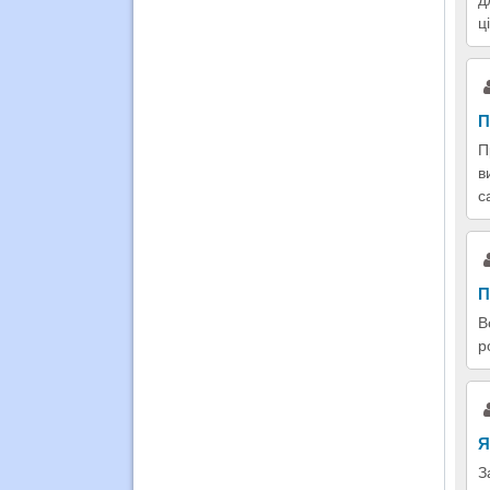
д
ц
П
П
в
с
П
В
р
Я
З