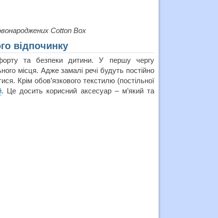
овонароджених Cotton Box
ого відпочинку
мфорту та безпеки дитини. У першу чергу
ного місця. Адже замалі речі будуть постійно
ися. Крім обов’язкового текстилю (постільної
й
. Це досить корисний аксесуар – м’який та