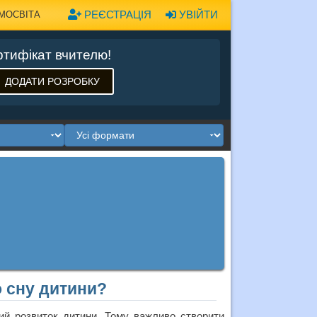
РЕЄСТРАЦІЯ
УВІЙТИ
МОСВІТА
тифікат вчителю!
ДОДАТИ РОЗРОБКУ
 сну дитини?
ний розвиток дитини. Тому важливо створити