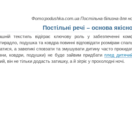
Фото:podushka.com.ua Постільна білизна для н
Постільні речі – основа якісн
ашній текстиль відіграє ключову роль у забезпеченні ко
тирадло, подушка та ковдра повинні відповідати розмірам спаль
атися, а завеликі сповзати та змушувати дитину часто прокидат
зни, ковдри, подушки) не буде зайвим придбати
плед дитячи
ий, він не тільки додасть затишку, а й зігріє у прохолодні ночі.