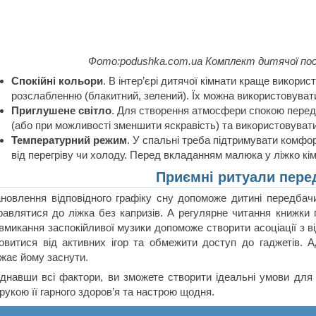
Фото:podushka.com.ua Комплект дитячої пост
Спокійні кольори
. В інтер’єрі дитячої кімнати краще викори
розслабленню (блакитний, зелений). Їх можна використовувати н
Приглушене світло
. Для створення атмосфери спокою перед
(або при можливості зменшити яскравість) та використовувати
Температурний режим
. У спальні треба підтримувати комфо
від перегріву чи холоду. Перед вкладанням малюка у ліжко кім
Приємні ритуали пере
новлення відповідного графіку сну допоможе дитині передбачи
равлятися до ліжка без капризів. А регулярне читання книжки
вмикання заспокійливої музики допоможе створити асоціації з ві
овитися від активних ігор та обмежити доступ до гаджетів.
жає йому заснути.
днавши всі фактори, ви зможете створити ідеальні умови для 
рукою її гарного здоров’я та настрою щодня.