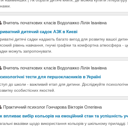
ля найменших | Як обрати дитячі книги, де можна купити літературу 
інами.
Вчитель початкових класів Водолажко Лілія Іванівна
риватний дитячий садок АЗК в Києві
риватні дитячі садки надають багато вигод для розвитку вашої дитин
исокий рівень навчання, гнучкі графіки та комфортна атмосфера - це 
адки можуть запропонувати.
Вчитель початкових класів Водолажко Лілія Іванівна
сихологічні тести для першокласників в Україні
ступ до школи - важливий етап для дитини. Досліджуйте психологічні
озвитку особистісних якостей.
Практичний психолог Гончарова Вікторія Олегівна
к впливає вибір кольорів на емоційний стан та успішність у
агальні вказівки щодо використання кольорів у шкільному приладді.