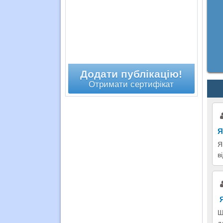
Додати публікацію!
Отримати сертифікат
Я
Я
в
Я
Щ