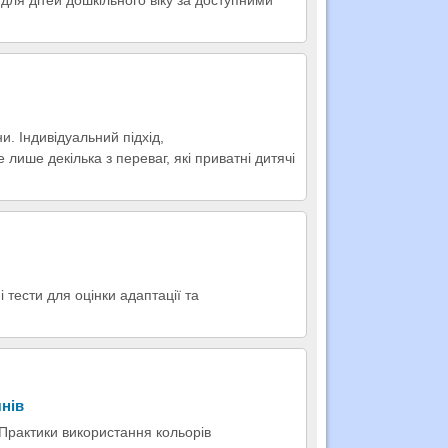
для дітей дошкільного віку за доступними
и. Індивідуальний підхід,
лише декілька з переваг, які приватні дитячі
 тести для оцінки адаптації та
чнів
 Практики використання кольорів