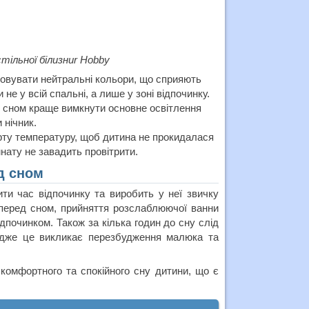
ільної білизниr Hobby
стовувати нейтральні кольори, що сприяють
е у всій спальні, а лише у зоні відпочинку.
 сном краще вимкнути основне освітлення
 нічник.
рту температуру, щоб дитина не прокидалася
нату не завадить провітрити.
д сном
ти час відпочинку та виробить у неї звичку
 перед сном, прийняття розслаблюючої ванни
дпочинком. Також за кілька годин до сну слід
 Адже це викликає перезбудження малюка та
комфортного та спокійного сну дитини, що є