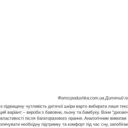
Фото:podushka.com.ua Дитячий п
з підвищену чутливість дитячої шкіри варто вибирати лише текс
ий варіант – вироби з бавовни, льону та бамбуку. Вони “дихаючі”
 властивості після багаторазового прання. Аналогічним вимогам
зпечувати необхідну підтримку та комфорт під час сну, запобіг