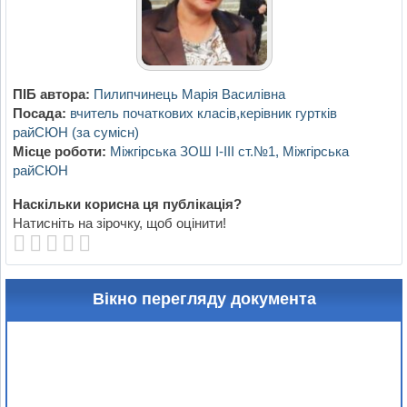
ПІБ автора:
Пилипчинець Марія Василівна
Посада:
вчитель початкових класів,керівник гуртків
райСЮН (за сумісн)
Місце роботи:
Міжгірська ЗОШ I-III ст.№1, Міжгірська
райСЮН
Наскільки корисна ця публікація?
Натисніть на зірочку, щоб оцінити!
Вікно перегляду документа