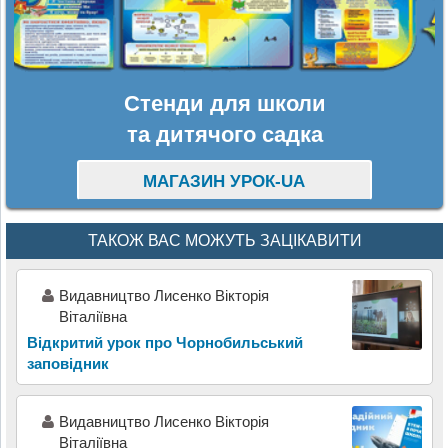
Стенди для школи
та дитячого садка
МАГАЗИН УРОК-UA
ТАКОЖ ВАС МОЖУТЬ ЗАЦІКАВИТИ
Видавництво Лисенко Вікторія
Віталіївна
Відкритий урок про Чорнобильський
заповідник
Видавництво Лисенко Вікторія
Віталіївна