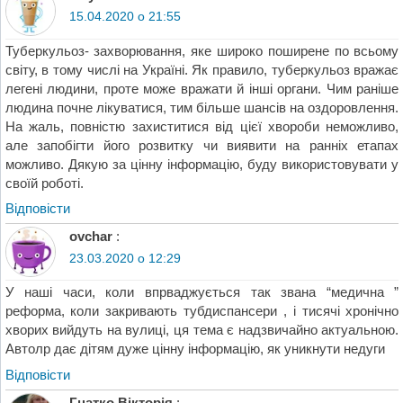
15.04.2020 о 21:55
Туберкульоз- захворювання, яке широко поширене по всьому
світу, в тому числі на Україні. Як правило, туберкульоз вражає
легені людини, проте може вражати й інші органи. Чим раніше
людина почне лікуватися, тим більше шансів на оздоровлення.
На жаль, повністю захиститися від цієї хвороби неможливо,
але запобігти його розвитку чи виявити на ранніх етапах
можливо. Дякую за цінну інформацію, буду використовувати у
своїй роботі.
Відповіcти
ovchar
:
23.03.2020 о 12:29
У наші часи, коли впрваджується так звана “медична ”
реформа, коли закривають тубдиспансери , і тисячі хронічно
хворих вийдуть на вулиці, ця тема є надзвичайно актуальною.
Автолр дає дітям дуже цінну інформацію, як уникнути недуги
Відповіcти
Гнатко Вікторія
: