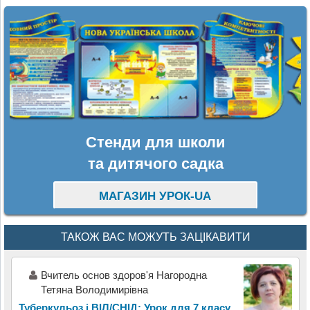
Стенди для школи
та дитячого садка
МАГАЗИН УРОК-UA
ТАКОЖ ВАС МОЖУТЬ ЗАЦІКАВИТИ
Вчитель основ здоров'я Нагородна
Тетяна Володимирівна
Туберкульоз і ВІЛ/СНІД: Урок для 7 класу