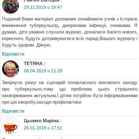
29.11.2019 о 19:47
Поданий Вами матеріал допоможе ознайомити учнів з історією
виникнення туберкульозу, джерелами інфекції, ознаками. Я
думаю, діти уважно слухали журнал, дізналися багато нового,
корисного, будуть дотримуватися всіх порад Вашого журналу і
будуть здорові. Дякую.
Відповіcти
ТЕТЯНА
:
08.04.2019 о 21:28
Звернула увагу на сценарій позакласного виховного заходу
про туберкульоз,тому що проблема цього страшного
захворювання актуальна.І дітям потрібно бути інформованими
про цю хворобу,заходи профілактики
Відповіcти
Цьомко Маріна
:
26.01.2019 о 17:51