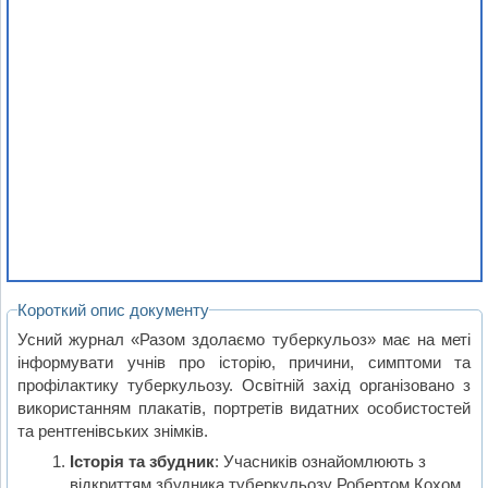
Короткий опис документу
Усний журнал «Разом здолаємо туберкульоз» має на меті
інформувати учнів про історію, причини, симптоми та
профілактику туберкульозу. Освітній захід організовано з
використанням плакатів, портретів видатних особистостей
та рентгенівських знімків.
Історія та збудник
: Учасників ознайомлюють з
відкриттям збудника туберкульозу Робертом Кохом