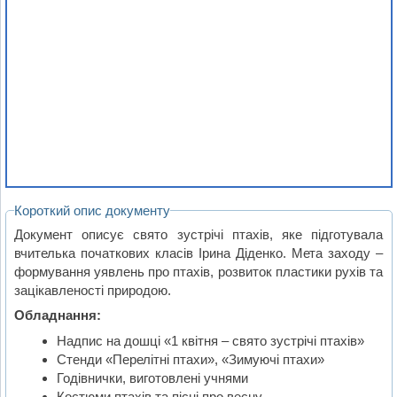
Короткий опис документу
Документ описує свято зустрічі птахів, яке підготувала
вчителька початкових класів Ірина Діденко. Мета заходу –
формування уявлень про птахів, розвиток пластики рухів та
зацікавленості природою.
Обладнання:
Надпис на дошці «1 квітня – свято зустрічі птахів»
Стенди «Перелітні птахи», «Зимуючі птахи»
Годівнички, виготовлені учнями
Костюми птахів та пісні про весну