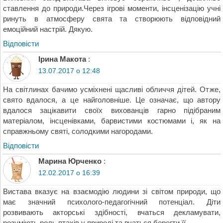
ставлення до природи.Через ігрові моменти, інсценізацію учні
ринуть в атмосферу свята та створюють відповідний
емоційний настрій. Дякую.
Відповіcти
Ірина Макота
:
13.07.2017 о 12:48
На світлинах бачимо усміхнені щасливі обличчя дітей. Отже,
свято вдалося, а це найголовніше. Це означає, що автору
вдалося зацікавити своїх вихованців гарно підібраним
матеріалом, інсценівками, барвистими костюмами і, як на
справжньому святі, солодкими нагородами.
Відповіcти
Марина Юрченко
:
12.02.2017 о 16:39
Вистава вказує на взаємодію людини зі світом природи, що
має значний психолого-педагогічний потенціал. Діти
розвивають акторські здібності, вчаться декламувати,
розуміють роль птахів у природі та вчаться берегти її.