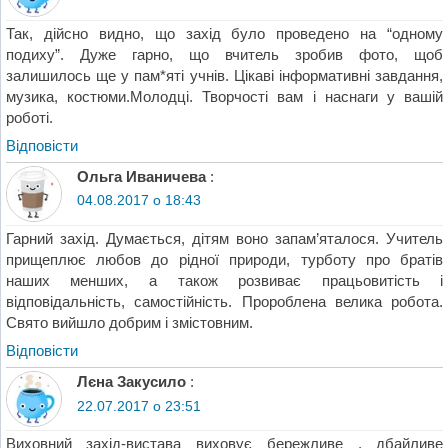
Так, дійсно видно, що захід було проведено на “одному
подиху”. Дуже гарно, що вчитель зробив фото, щоб
залишилось ще у пам*яті учнів. Цікаві інформативні завдання,
музика, костюми.Молодці. Творчості вам і наснаги у вашій
роботі.
Відповіcти
Ольга Иваничева
:
04.08.2017 о 18:43
Гарний захід. Думається, дітям воно запам’яталося. Учитель
прищеплює любов до рідної природи, турботу про братів
наших менших, а також розвиває працьовитість і
відповідальність, самостійність. Пророблена велика робота.
Свято вийшло добрим і змістовним.
Відповіcти
Лєна Закусило
:
22.07.2017 о 23:51
Виховний захід-вистава виховує бережливе , дбайливе