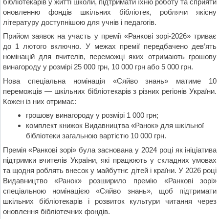
бібліотекарів у житті школи, підтримати їхню роботу та сприяти
оновленню фондів шкільних бібліотек, роблячи якісну
літературу доступнішою для учнів і педагогів.
Прийом заявок на участь у премії «Ранкові зорі-2026» триває
до 1 лютого включно. У межах премії передбачено дев’ять
номінацій для вчителів, переможці яких отримають грошову
винагороду у розмірі 25 000 грн, 10 000 грн або 5 000 грн.
Нова спеціальна номінація «Сяйво знань» матиме 10
переможців — шкільних бібліотекарів з різних регіонів України.
Кожен із них отримає:
грошову винагороду у розмірі 1 000 грн;
комплект книжок Видавництва «Ранок» для шкільної
бібліотеки загальною вартістю 10 000 грн.
Премія «Ранкові зорі» була заснована у 2024 році як ініціатива
підтримки вчителів України, які працюють у складних умовах
та щодня роблять внесок у майбутнє дітей і країни. У 2026 році
Видавництво «Ранок» розширило премію «Ранкові зорі»
спеціальною номінацією «Сяйво знань», щоб підтримати
шкільних бібліотекарів і розвиток культури читання через
оновлення бібліотечних фондів.