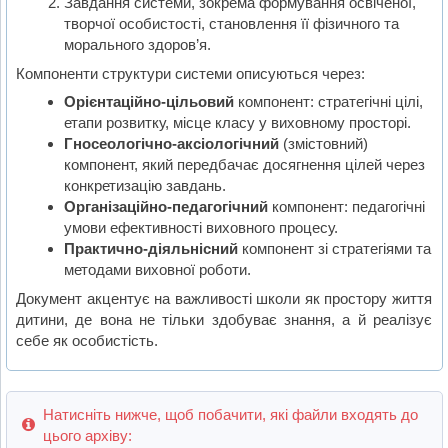
Завдання системи, зокрема формування освіченої,
творчої особистості, становлення її фізичного та
морального здоров’я.
Компоненти структури системи описуються через:
Орієнтаційно-цільовий
компонент: стратегічні цілі,
етапи розвитку, місце класу у виховному просторі.
Гносеологічно-аксіологічний
(змістовний)
компонент, який передбачає досягнення цілей через
конкретизацію завдань.
Організаційно-педагогічний
компонент: педагогічні
умови ефективності виховного процесу.
Практично-діяльнісний
компонент зі стратегіями та
методами виховної роботи.
Документ акцентує на важливості школи як простору життя
дитини, де вона не тільки здобуває знання, а й реалізує
себе як особистість.
Натисніть нижче, щоб побачити, які файли входять до
цього архіву: