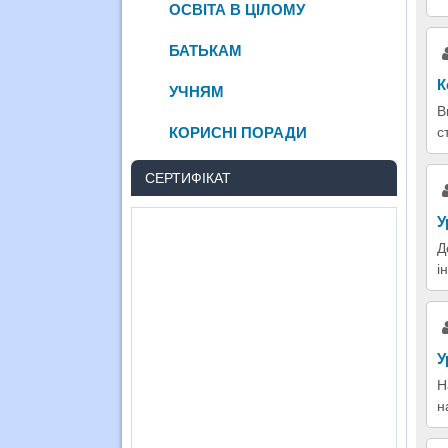
ОСВІТА В ЦІЛОМУ
БАТЬКАМ
К
УЧНЯМ
В
с
КОРИСНІ ПОРАДИ
СЕРТИФІКАТ
У
Д
і
У
Н
н