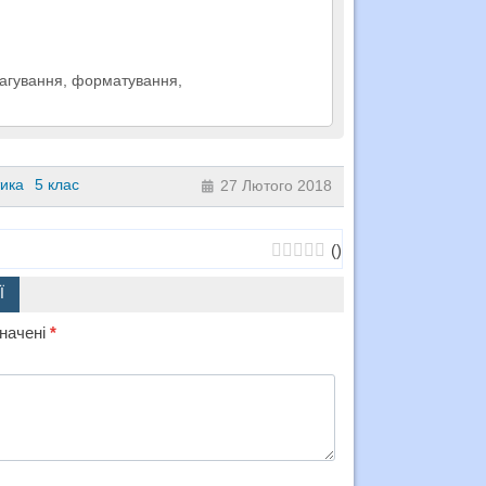
дагування, форматування,
ика
5 клас
27 Лютого 2018
(
)
Ї
значені
*