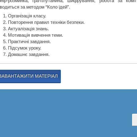
рнір-розминка, гра-плутанина, шифрування, робота за ком
водиться за методом “Коло ідей”.
Організація класу.
Повторення правил техніки безпеки.
Актуалізація знань.
Мотивація вивчення теми.
Практичні завдання.
Підсумок уроку.
Домашнє завдання.
ЗАВАНТАЖИТИ МАТЕРІАЛ