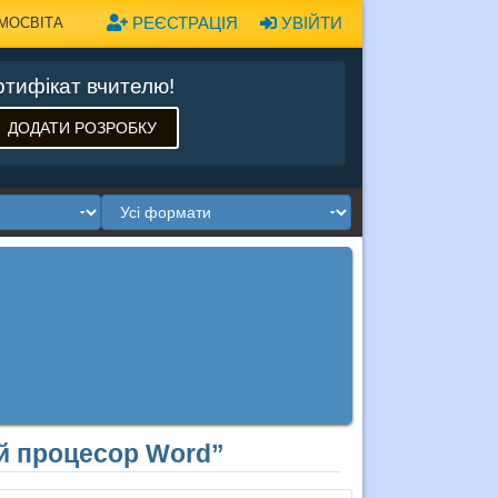
РЕЄСТРАЦІЯ
УВІЙТИ
МОСВІТА
тифікат вчителю!
ДОДАТИ РОЗРОБКУ
ий процесор Word”