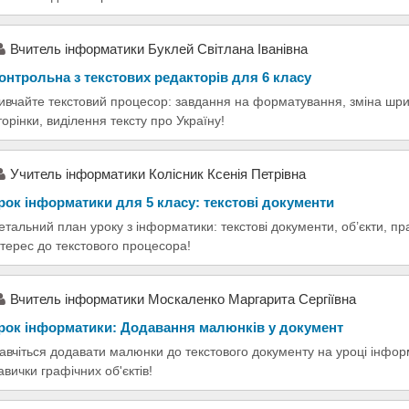
Вчитель інформатики Буклей Світлана Іванівна
онтрольна з текстових редакторів для 6 класу
ивчайте текстовий процесор: завдання на форматування, зміна шриф
торінки, виділення тексту про Україну!
Учитель інформатики Колісник Ксенія Петрівна
рок інформатики для 5 класу: текстові документи
етальний план уроку з інформатики: текстові документи, об’єкти, пра
нтерес до текстового процесора!
Вчитель інформатики Москаленко Маргарита Сергіївна
рок інформатики: Додавання малюнків у документ
авчіться додавати малюнки до текстового документу на уроці інфор
авички графічних об'єктів!