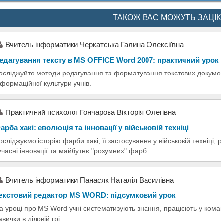
ТАКОЖ ВАС МОЖУТЬ ЗАЦІ
Вчитель інформатики Черкатська Галина Олексіївна
едагування тексту в MS OFFICE Word 2007: практичний урок
осліджуйте методи редагування та форматування текстових докумен
нформаційної культури учнів.
Практичний психолог Гончарова Вікторія Олегівна
арба хакі: еволюція та інновації у військовій техніці
осліджуємо історію фарби хакі, її застосування у військовій техніці
учасні інновації та майбутнє "розумних" фарб.
Вчитель інформатики Панасяк Наталія Василівна
екстовий редактор MS WORD: підсумковий урок
а уроці про MS Word учні систематизують знання, працюють у кома
авички в діловій грі.