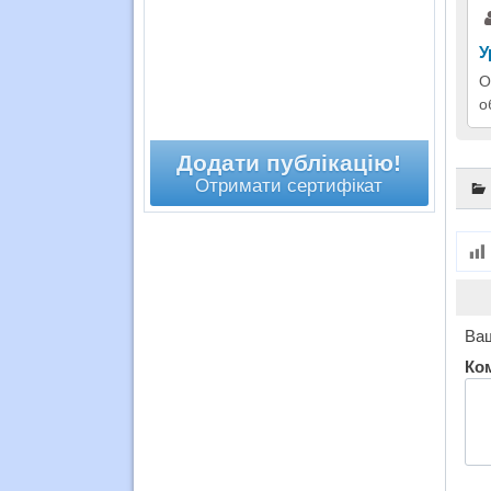
У
О
о
Додати публікацію!
Отримати сертифікат
Ваш
Ко