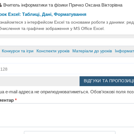
Вчитель інформатики та фізики Причко Оксана Вікторівна
рок Excel: Таблиці, Дані, Форматування
знайомтеся з інтерфейсом Excel та основами роботи з даними: ре
бчислення та графічне зображення у MS Office Excel.
Конкурси та ігри
Конспекти уроків
Матеріали до уроків
Інформат
128
ВІДГУКИ ТА ПРОПОЗИЦІ
а e-mail адреса не оприлюднюватиметься.
Обов’язкові поля по
ментар
*