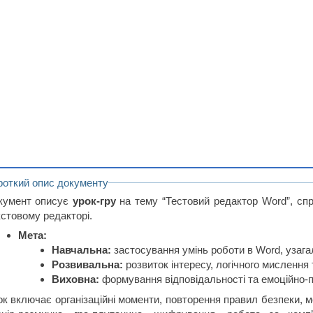
роткий опис документу
кумент описує
урок-гру
на тему “Тестовий редактор Word”, сп
кстовому редакторі.
Мета:
Навчальна:
застосування умінь роботи в Word, узага
Розвивальна:
розвиток інтересу, логічного мислення 
Виховна:
формування відповідальності та емоційно-п
ок включає організаційні моменти, повторення правил безпеки, мо