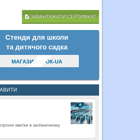
ЗАВАНТАЖИТИ СЕРТИФІКАТ
Стенди для школи
та дитячого садка
МАГАЗИН УРОК-UA
КАВИТИ
ктронні квитки в залізничному