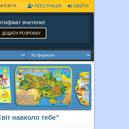
РЕЄСТРАЦІЯ
УВІЙТИ
МОСВІТА
тифікат вчителю!
ДОДАТИ РОЗРОБКУ
віт навколо тебе”