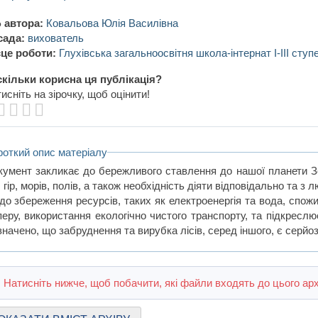
 автора:
Ковальова Юлія Василівна
сада:
вихователь
це роботи:
Глухівська загальноосвітня школа-інтернат І-ІІІ ступ
кільки корисна ця публікація?
исніть на зірочку, щоб оцінити!
роткий опис матеріалу
кумент закликає до бережливого ставлення до нашої планети З
, гір, морів, полів, а також необхідність діяти відповідально та з
до збереження ресурсів, таких як електроенергія та вода, спожи
перу, використання екологічно чистого транспорту, та підкреслю
значено, що забруднення та вирубка лісів, серед іншого, є серйо
Натисніть нижче, щоб побачити, які файли входять до цього арх