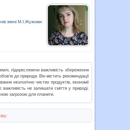
енів імені М.І.Жужоми
емлі, підкреслюючи важливість збереження
 любов’ю до природи. Він містить рекомендації
вання екологічно чистих продуктів, економії
є важливість не залишати сміття у природі.
зною загрозою для планети.
іву: