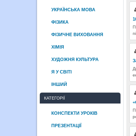
УКРАЇНСЬКА МОВА
1
ФІЗИКА
П
п
ФІЗИЧНЕ ВИХОВАННЯ
ХІМІЯ
ХУДОЖНЯ КУЛЬТУРА
З
Д
Я У СВІТІ
е
ІНШИЙ
КАТЕГОРІЇ
«
П
КОНСПЕКТИ УРОКІВ
р
ПРЕЗЕНТАЦІЇ