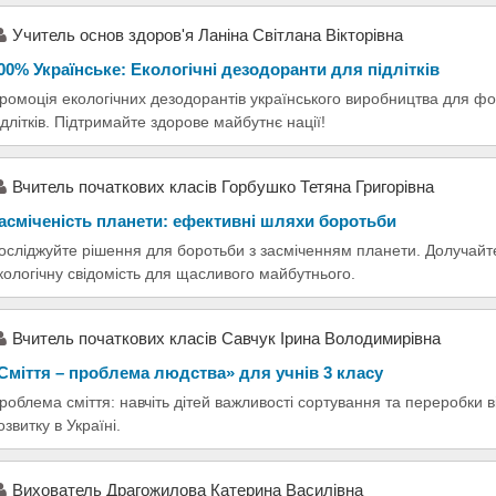
Учитель основ здоров'я Ланіна Світлана Вікторівна
00% Українське: Екологічні дезодоранти для підлітків
ромоція екологічних дезодорантів українського виробництва для ф
ідлітків. Підтримайте здорове майбутнє нації!
Вчитель початкових класів Горбушко Тетяна Григорівна
асміченість планети: ефективні шляхи боротьби
осліджуйте рішення для боротьби з засміченням планети. Долучайте
кологічну свідомість для щасливого майбутнього.
Вчитель початкових класів Савчук Ірина Володимирівна
Сміття – проблема людства» для учнів 3 класу
роблема сміття: навчіть дітей важливості сортування та переробки ві
озвитку в Україні.
Вихователь Драгожилова Катерина Василівна