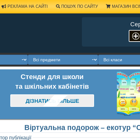
РЕКЛАМА НА САЙТІ
ПОШУК ПО САЙТУ
МАГАЗИН ВСІ
Сер
Стенди для школи
та шкільних кабінетів
ДІЗНАТИСЬ БІЛЬШЕ
Віртуальна подорож – екотур “С
тор публікації