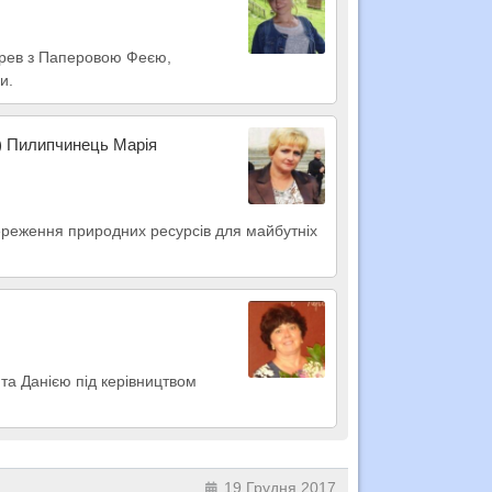
дерев з Паперовою Феєю,
и.
н) Пилипчинець Марія
ереження природних ресурсів для майбутніх
та Данією під керівництвом
19 Грудня 2017