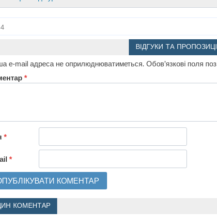
4
ВІДГУКИ ТА ПРОПОЗИЦІ
а e-mail адреса не оприлюднюватиметься.
Обов’язкові поля по
ментар
*
я
*
ail
*
ДИН КОМЕНТАР