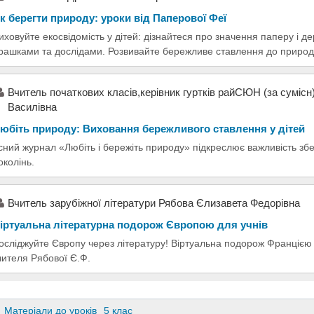
к берегти природу: уроки від Паперової Феї
иховуйте екосвідомість у дітей: дізнайтеся про значення паперу і 
грашками та дослідами. Розвивайте бережливе ставлення до природ
Вчитель початкових класів,керівник гуртків райСЮН (за суміс
Василівна
юбіть природу: Виховання бережливого ставлення у дітей
сний журнал «Любіть і бережіть природу» підкреслює важливість зб
околінь.
Вчитель зарубіжної літератури Рябова Єлизавета Федорівна
іртуальна літературна подорож Європою для учнів
осліджуйте Європу через літературу! Віртуальна подорож Францією 
чителя Рябової Є.Ф.
Матеріали до уроків
5 клас