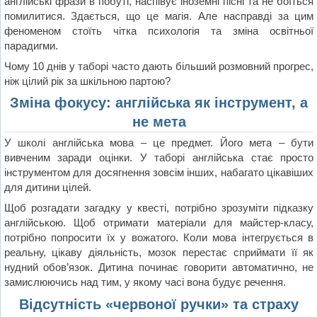
англійські фрази в побуті, наспівує іноземні пісні та не боїться
помилитися. Здається, що це магія. Але насправді за цим
феноменом стоїть чітка психологія та зміна освітньої
парадигми.
Чому 10 днів у таборі часто дають більший розмовний прогрес,
ніж цілий рік за шкільною партою?
Зміна фокусу: англійська як інструмент, а
не мета
У школі англійська мова – це предмет. Його мета – бути
вивченим заради оцінки. У таборі англійська стає просто
інструментом для досягнення зовсім інших, набагато цікавіших
для дитини цілей.
Щоб розгадати загадку у квесті, потрібно зрозуміти підказку
англійською. Щоб отримати матеріали для майстер-класу,
потрібно попросити їх у вожатого. Коли мова інтегрується в
реальну, цікаву діяльність, мозок перестає сприймати її як
нудний обов’язок. Дитина починає говорити автоматично, не
замислюючись над тим, у якому часі вона будує речення.
Відсутність «червоної ручки» та страху