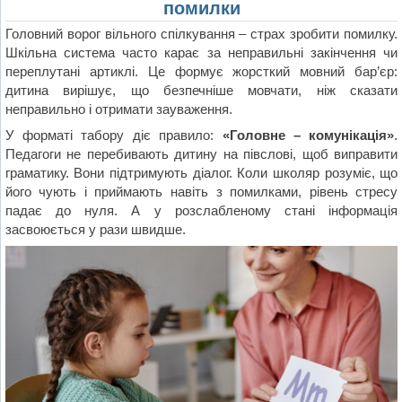
помилки
Головний ворог вільного спілкування – страх зробити помилку.
Шкільна система часто карає за неправильні закінчення чи
переплутані артиклі. Це формує жорсткий мовний бар’єр:
дитина вирішує, що безпечніше мовчати, ніж сказати
неправильно і отримати зауваження.
У форматі табору діє правило:
«Головне – комунікація»
.
Педагоги не перебивають дитину на півслові, щоб виправити
граматику. Вони підтримують діалог. Коли школяр розуміє, що
його чують і приймають навіть з помилками, рівень стресу
падає до нуля. А у розслабленому стані інформація
засвоюється у рази швидше.