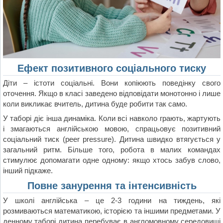
Ефект позитивного соціального тиску
Діти – істоти соціальні. Вони копіюють поведінку свого
оточення. Якщо в класі заведено відповідати монотонно і лише
коли викликає вчитель, дитина буде робити так само.
У таборі діє інша динаміка. Коли всі навколо грають, жартують
і змагаються англійською мовою, спрацьовує позитивний
соціальний тиск (peer pressure). Дитина швидко втягується у
загальний ритм. Більше того, робота в малих командах
стимулює допомагати одне одному: якщо хтось забув слово,
інший підкаже.
Повне занурення та інтенсивність
У школі англійська – це 2-3 години на тиждень, які
розмиваються математикою, історією та іншими предметами. У
денному таборі дитина перебуває в англомовному середовищі