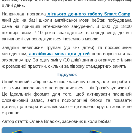
цілий день.
Наприклад, програма
літнього денного табору Smart Camp
,
який діє на базі школи англійської мови beStar, побудована
саме на принципі інтенсивного занурення. З 9:00 до 18:00
школярі віком 7-10 років знаходяться в середовищі, де всі
активності супроводжуються іноземною мовою.
Завдяки невеликим групам (до 6-7 дітей) та професійним
методистам,
англійська мова для дітей
перетворюється на
захопливу гру. За одну зміну (10 днів) дитина отримує стільки
ж розмовної практики, скільки за півроку стандартних занять.
Підсумок
Літній мовний табір не замінює класичну освіту, але він робить
те, з чим школа часто не справляється – він “розв’язує язика”.
Це ідеальний формат для того, щоб активувати пасивний
словниковий запас, зняти психологічні блоки та показати
дитині, що говорити англійською – це весело, круто і зовсім не
страшно.
Автор статті: Олена Власюк, засновник школи beStar