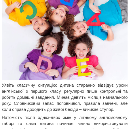
Уявіть класичну ситуацію: дитина старанно відвідує уроки
англійської з першого класу, регулярно пише контрольні та
робить домашні завдання. Минає дев’ять місяців навчального
року. Словниковий запас поповнився, правила завчені, але
коли справа доходить до живої бесіди – виникає ступор.
Натомість після однієї-двох змін у літньому англомовному
таборі та сама дитина починає вільно використовувати