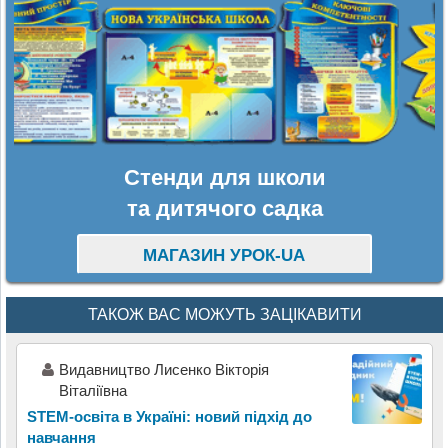
Стенди для школи
та дитячого садка
МАГАЗИН УРОК-UA
ТАКОЖ ВАС МОЖУТЬ ЗАЦІКАВИТИ
Видавництво Лисенко Вікторія
Віталіївна
STEM-освіта в Україні: новий підхід до
навчання