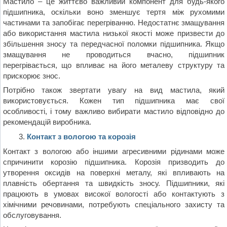
Мастило – це життєво важливий компонент для будь-якого
підшипника, оскільки воно зменшує тертя між рухомими
частинами та запобігає перегріванню. Недостатнє змащування
або використання мастила низької якості може призвести до
збільшення зносу та передчасної поломки підшипника. Якщо
змащування не проводиться вчасно, підшипник
перегрівається, що впливає на його металеву структуру та
прискорює знос.
Потрібно також звертати увагу на вид мастила, який
використовується. Кожен тип підшипника має свої
особливості, і тому важливо вибирати мастило відповідно до
рекомендацій виробника.
Контакт з вологою та корозія
Контакт з вологою або іншими агресивними рідинами може
спричинити корозію підшипника. Корозія призводить до
утворення оксидів на поверхні металу, які впливають на
плавність обертання та швидкість зносу. Підшипники, які
працюють в умовах високої вологості або контактують з
хімічними речовинами, потребують спеціального захисту та
обслуговування.