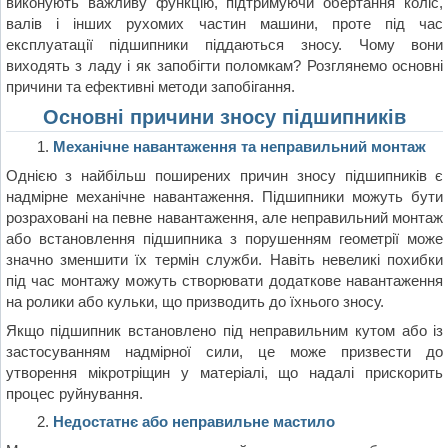
виконують важливу функцію, підтримуючи обертання коліс,
валів і інших рухомих частин машини, проте під час
експлуатації підшипники піддаються зносу. Чому вони
виходять з ладу і як запобігти поломкам? Розглянемо основні
причини та ефективні методи запобігання.
Основні причини зносу підшипників
Механічне навантаження та неправильний монтаж
Однією з найбільш поширених причин зносу підшипників є
надмірне механічне навантаження. Підшипники можуть бути
розраховані на певне навантаження, але неправильний монтаж
або встановлення підшипника з порушенням геометрії може
значно зменшити їх термін служби. Навіть невеликі похибки
під час монтажу можуть створювати додаткове навантаження
на ролики або кульки, що призводить до їхнього зносу.
Якщо підшипник встановлено під неправильним кутом або із
застосуванням надмірної сили, це може призвести до
утворення мікротріщин у матеріалі, що надалі прискорить
процес руйнування.
Недостатнє або неправильне мастило