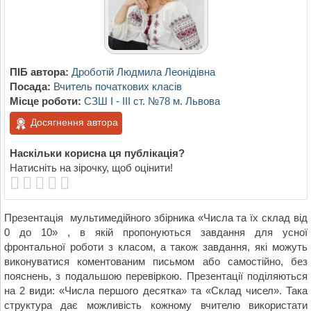
ПІБ автора:
Дроботій Людмила Леонідівна
Посада:
Вчитель початкових класів
Місце роботи:
СЗШ І - ІІІ ст. №78 м. Львова
Досягнення автора
Наскільки корисна ця публікація?
Натисніть на зірочку, щоб оцінити!
Презентація мультимедійного збірника «Числа та їх склад від
0 до 10» , в якій пропонуються завдання для усної
фронтальної роботи з класом, а також завдання, які можуть
виконуватися коментованим письмом або самостійно, без
пояснень, з подальшою перевіркою. Презентації поділяються
на 2 види: «Числа першого десятка» та «Склад чисел». Така
структура дає можливість кожному вчителю використати