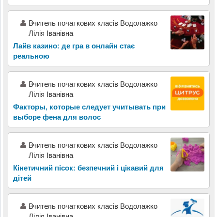
Вчитель початкових класів Водолажко
Лілія Іванівна
Лайв казино: де гра в онлайн стає
реальною
Вчитель початкових класів Водолажко
Лілія Іванівна
Факторы, которые следует учитывать при
выборе фена для волос
Вчитель початкових класів Водолажко
Лілія Іванівна
Кінетичний пісок: безпечний і цікавий для
дітей
Вчитель початкових класів Водолажко
Лілія Іванівна