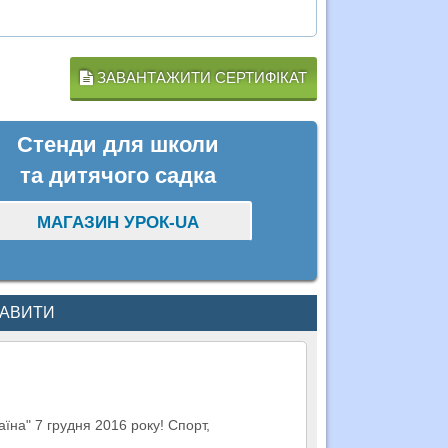
ЗАВАНТАЖИТИ СЕРТИФІКАТ
Стенди для школи
та дитячого садка
МАГАЗИН УРОК-UA
КАВИТИ
їна" 7 грудня 2016 року! Спорт,