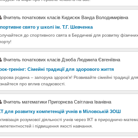
Вчитель початкових класів Кидисюк Ванда Володимирівна
портивне свято у школі ім. Т.Г. Шевченка
олучайтеся до спортивного свята в Бердичеві для розвитку фізичних
порту!
Вчитель початкових класів Дзюба Людмила Євгеніївна
рок-тренінг: Сімейні традиції для здорового життя
дорова родина – запорука здоров'я! Розвивайте сімейні традиції дл
ізнайтеся про вплив спадковості.
Вчитель математики Пригорнєва Світлана Іванівна
КТ для розвитку компетенцій учнів в Міловській ЗОШ
ктивізація розумової діяльності учнів через ІКТ в природничо-мате
омпетентностей і підвищення якості навчання.