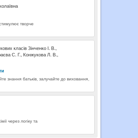
колаївна
 стимулює творче
вих класів Зінченко І. В.,
аєва С. Г., Конжукова Л. В.,
ти
йте знання батьків, залучайте до виховання,
мії через логіку та