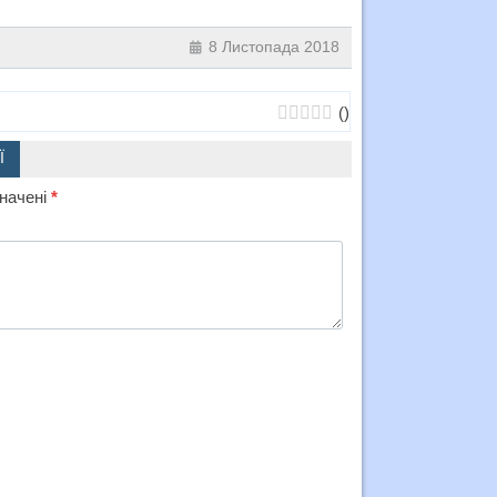
8 Листопада 2018
(
)
Ї
значені
*