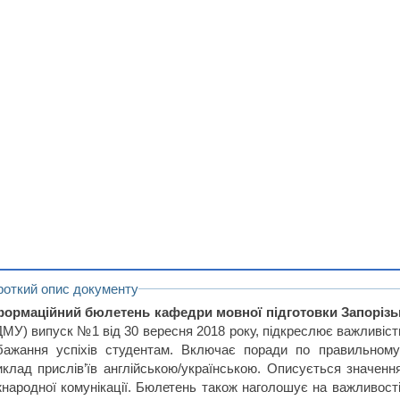
роткий опис документу
формаційний бюлетень кафедри мовної підготовки Запорізь
ДМУ) випуск №1 від 30 вересня 2018 року, підкреслює важливість
бажання успіхів студентам. Включає поради по правильному
иклад прислів’їв англійською/українською. Описується значення
жнародної комунікації. Бюлетень також наголошує на важливості