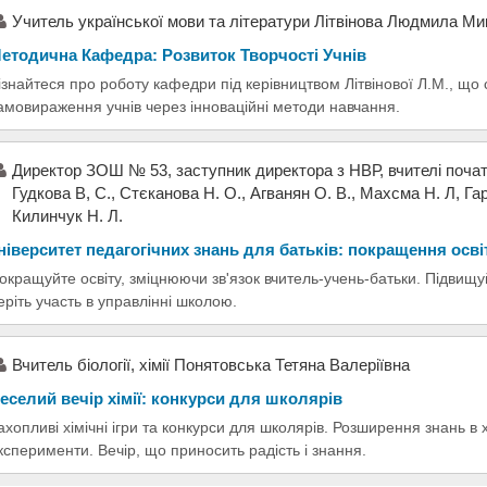
Учитель української мови та літератури Літвінова Людмила Ми
етодична Кафедра: Розвиток Творчості Учнів
ізнайтеся про роботу кафедри під керівництвом Літвінової Л.М., що
амовираження учнів через інноваційні методи навчання.
Директор ЗОШ № 53, заступник директора з НВР, вчителі початко
Гудкова В, С., Стєканова Н. О., Агванян О. В., Махсма Н. Л, Гар
Килинчук Н. Л.
ніверситет педагогічних знань для батьків: покращення осві
окращуйте освіту, зміцнюючи зв'язок вчитель-учень-батьки. Підвищу
еріть участь в управлінні школою.
Вчитель біології, хімії Понятовська Тетяна Валеріївна
еселий вечір хімії: конкурси для школярів
ахопливі хімічні ігри та конкурси для школярів. Розширення знань в хі
ксперименти. Вечір, що приносить радість і знання.