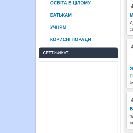
ОСВІТА В ЦІЛОМУ
М
БАТЬКАМ
Д
УЧНЯМ
с
КОРИСНІ ПОРАДИ
СЕРТИФІКАТ
У
П
б
В
З
е