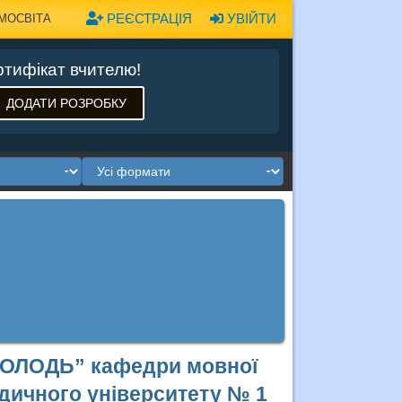
РЕЄСТРАЦІЯ
УВІЙТИ
МОСВІТА
тифікат вчителю!
ДОДАТИ РОЗРОБКУ
МОЛОДЬ” кафедри мовної
дичного університету № 1