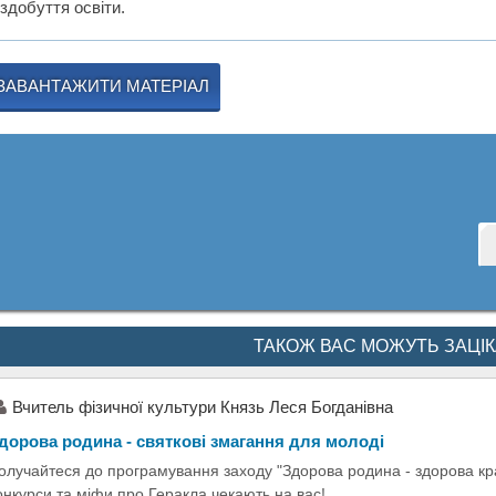
здобуття освіти.
ЗАВАНТАЖИТИ МАТЕРІАЛ
ТАКОЖ ВАС МОЖУТЬ ЗАЦІ
Вчитель фізичної культури Князь Леся Богданівна
дорова родина - святкові змагання для молоді
олучайтеся до програмування заходу "Здорова родина - здорова кра
онкурси та міфи про Геракла чекають на вас!