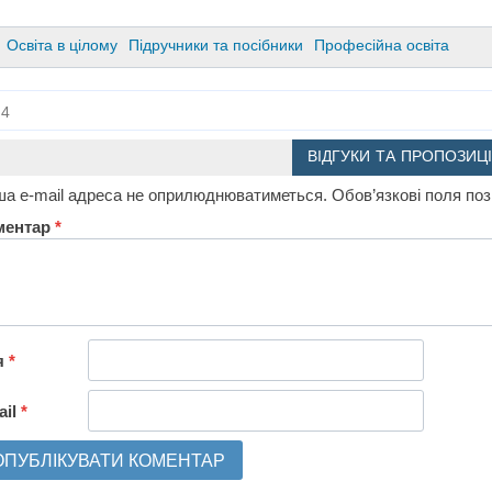
Освіта в цілому
Підручники та посібники
Професійна освіта
4
ВІДГУКИ ТА ПРОПОЗИЦІ
а e-mail адреса не оприлюднюватиметься.
Обов’язкові поля по
ментар
*
я
*
ail
*