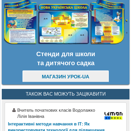
Стенди для школи
та дитячого садка
МАГАЗИН УРОК-UA
ТАКОЖ ВАС МОЖУТЬ ЗАЦІКАВИТИ
Вчитель початкових класів Водолажко
Лілія Іванівна
Інтерактивні методи навчання в ІТ: Як
використовувати технології для підвищення