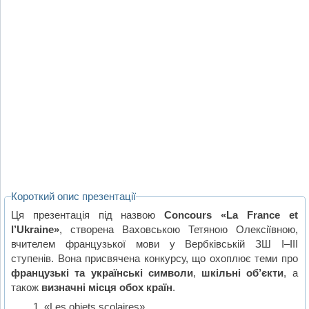
Короткий опис презентації
Ця презентація під назвою
Concours «La France et
l’Ukraine»
, створена Ваховською Тетяною Олексіївною,
вчителем французької мови у Вербківській ЗШ І–ІІІ
ступенів. Вона присвячена конкурсу, що охоплює теми про
французькі та українські символи
,
шкільні об’єкти
, а
також
визначні місця обох країн
.
«Les objets scolaires»