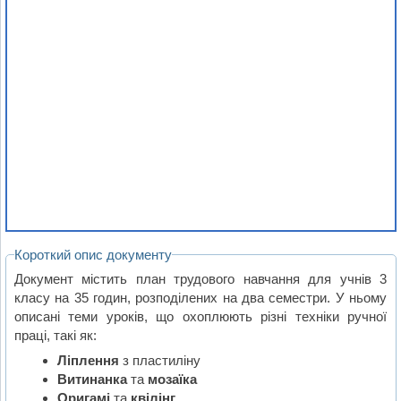
Короткий опис документу
Документ містить план трудового навчання для учнів 3
класу на 35 годин, розподілених на два семестри. У ньому
описані теми уроків, що охоплюють різні техніки ручної
праці, такі як:
Ліплення
з пластиліну
Витинанка
та
мозаїка
Оригамі
та
квілінг