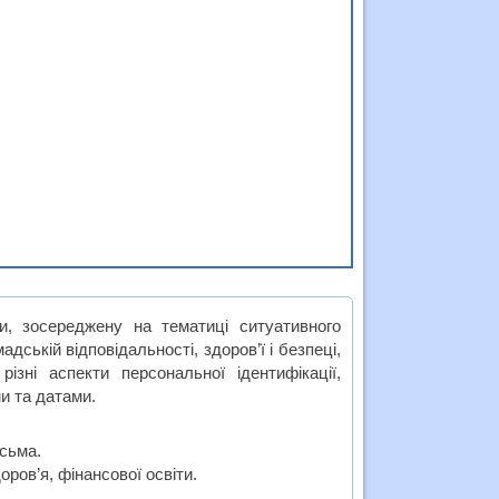
и, зосереджену на тематиці ситуативного
адській відповідальності, здоров’ї і безпеці,
ізні аспекти персональної ідентифікації,
ми та датами.
исьма.
оров’я, фінансової освіти.