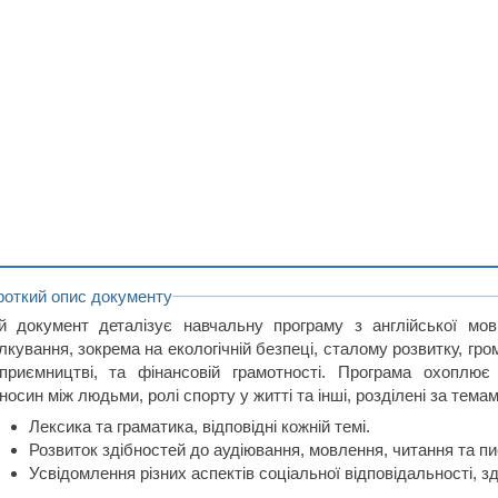
роткий опис документу
й документ деталізує навчальну програму з англійської мов
лкування, зокрема на екологічній безпеці, сталому розвитку, гром
дприємництві, та фінансовій грамотності. Програма охоплює р
носин між людьми, ролі спорту у житті та інші, розділені за тема
Лексика та граматика, відповідні кожній темі.
Розвиток здібностей до аудіювання, мовлення, читання та п
Усвідомлення різних аспектів соціальної відповідальності, зд