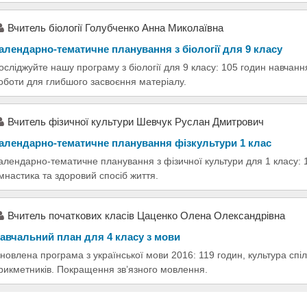
Вчитель біології Голубченко Анна Миколаївна
алендарно-тематичне планування з біології для 9 класу
осліджуйте нашу програму з біології для 9 класу: 105 годин навчанн
оботи для глибшого засвоєння матеріалу.
Вчитель фізичної культури Шевчук Руслан Дмитрович
алендарно-тематичне планування фізкультури 1 клас
алендарно-тематичне планування з фізичної культури для 1 класу: 1
імнастика та здоровий спосіб життя.
Вчитель початкових класів Цаценко Олена Олександрівна
авчальний план для 4 класу з мови
новлена програма з української мови 2016: 119 годин, культура спіл
рикметників. Покращення зв’язного мовлення.