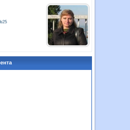
 №25
мента