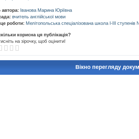
 автора:
Іванова Марина Юріївна
сада:
вчитель англійської мови
це роботи:
Мелітопольська спеціалізована школа I-III ступенів
кільки корисна ця публікація?
исніть на зірочку, щоб оцінити!
Вікно перегляду доку