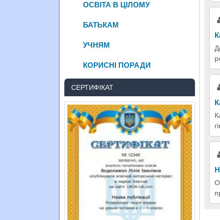
ОСВІТА В ЦІЛОМУ
БАТЬКАМ
К
УЧНЯМ
Д
р
КОРИСНІ ПОРАДИ
СЕРТИФІКАТ
К
К
г
Н
О
п