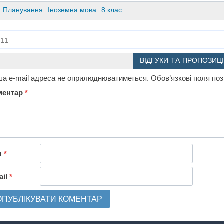
Планування
Іноземна мова
8 клас
11
ВІДГУКИ ТА ПРОПОЗИЦІ
а e-mail адреса не оприлюднюватиметься.
Обов’язкові поля по
ментар
*
я
*
ail
*