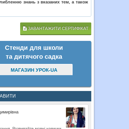
либленню знань з вказаних тем, а також
ЗАВАНТАЖИТИ СЕРТИФІКАТ
Стенди для школи
та дитячого садка
МАГАЗИН УРОК-UA
КАВИТИ
димирівна
дання. Розвивайте мовні навички