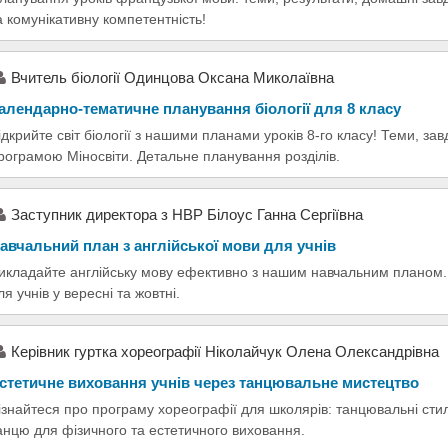
а комунікативну компетентність!
Вчитель біології Одинцова Оксана Миколаївна
алендарно-тематичне планування біології для 8 класу
ідкрийте світ біології з нашими планами уроків 8-го класу! Теми, за
рограмою Міносвіти. Детальне планування розділів.
Заступник директора з НВР Білоус Ганна Сергіївна
авчальний план з англійської мови для учнів
икладайте англійську мову ефективно з нашим навчальним планом. 
ля учнів у вересні та жовтні.
Керівник гуртка хореографії Ніколайчук Олена Олександрівна
стетичне виховання учнів через танцювальне мистецтво
ізнайтеся про програму хореографії для школярів: танцювальні стилі
анцю для фізичного та естетичного виховання.