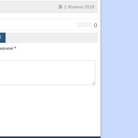
2 Жовтня 2018
(
)
Ї
значені
*