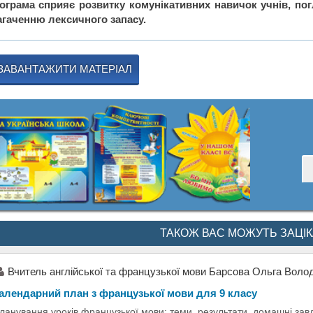
ограма сприяє розвитку комунікативних навичок учнів, пог
агаченню лексичного запасу.
ЗАВАНТАЖИТИ МАТЕРІАЛ
ТАКОЖ ВАС МОЖУТЬ ЗАЦІ
Вчитель англійської та французької мови Барсова Ольга Воло
алендарний план з французької мови для 9 класу
ланування уроків французької мови: теми, результати, домашні зав