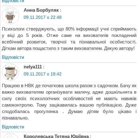
Відповіcти
Анна Борбуляк
:
09.11.2017 о 22:48
Психологи стверджують, що 80% інформації учні сприймають
у віці до 5 років. Отже саме на вихователів покладений
всебічний розвиток, творчої та пізнавальної особистості.
Діткам автора пощастило з таким вихователем. Дякую автору!
Відповіcти
nelya111
:
09.11.2017 о 18:42
Працюю в НВК де початкова школа разом з садочком. Бачу як
важко вихователям організувати малечу, адже дошкільнята в
силу своїх психологічних особливостей не мають навиків
самоконтролю. Тому зацікавилась вашою публікацією. Дуже
сподобалась прогулянка . Думаю дітям було цікаво і
пізнавально.
Відповіcти
Королевська Тетяна Юріївна
: