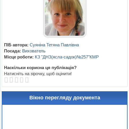
ПІБ автора:
Суяніна Тетяна Павлівна
Посада:
Вихователь
Місце роботи:
КЗ "ДНЗ(ясла-садок)№257"КМР
Наскільки корисна ця публікація?
Натисніть на зірочку, щоб оцінити!
Вікно перегляду документа