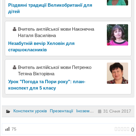
Різдвяні традиції Великобританії для
дітей
Вчитель англійської мови Наконечна
Наталя Василівна
Незабутній вечір Хеловін для
старшокласників
Вчитель англійської мови Петренко
Тетяна Вікторівна
Урок "Погода та Пори року": план-
конспект для 5 класу
Конспекти уроків
Презентації
Іноземна мова
5 клас
31 Січня 2017
(
)
75