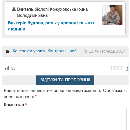
Вчитель біології Кожуховська Ірина
Володимирівна
Бактерії: будова, роль у природі та житті
людини
Конспекти уроків
Контрольні роботи
Біологія
10 клас
12 Листопада 2017
(
)
38
ВІДГУКИ ТА ПРОПОЗИЦІЇ
Ваша e-mail адреса не оприлюднюватиметься.
Обов’язкові
поля позначені
*
Коментар
*