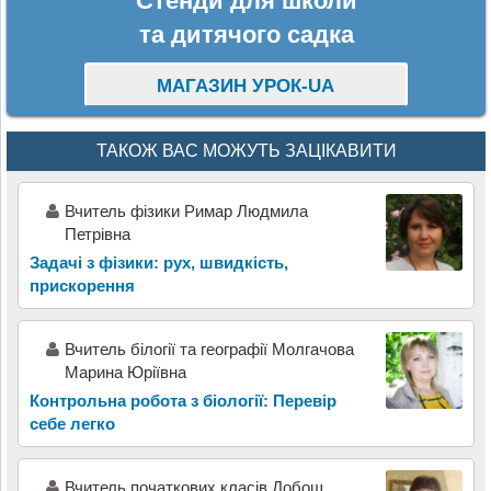
Стенди для школи
та дитячого садка
МАГАЗИН УРОК-UA
ТАКОЖ ВАС МОЖУТЬ ЗАЦІКАВИТИ
Вчитель фізики Римар Людмила
Петрівна
Задачі з фізики: рух, швидкість,
прискорення
Вчитель білогії та географії Молгачова
Марина Юріївна
Контрольна робота з біології: Перевір
себе легко
Вчитель початкових класів Добош