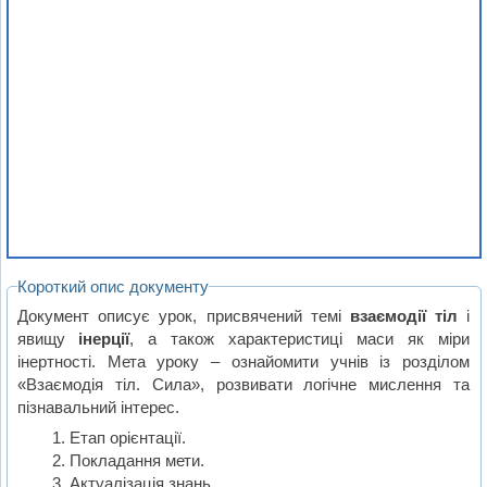
Короткий опис документу
Документ описує урок, присвячений темі
взаємодії тіл
і
явищу
інерції
, а також характеристиці маси як міри
інертності. Мета уроку – ознайомити учнів із розділом
«Взаємодія тіл. Сила», розвивати логічне мислення та
пізнавальний інтерес.
Етап орієнтації.
Покладання мети.
Актуалізація знань.