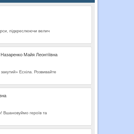
курси, підкреслюючи велич
и Назаренко Майя Леонтіївна
 закутий» Есхіла. Розвивайте
вна
о! Вшановуймо героїв та