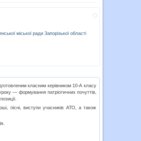
янської міської ради Запорізької області
готовленим класним керівником 10-А класу
уроку — формування патріотичних почуттів,
позиції.
ші, пісні, виступи учасників АТО, а також
ія.