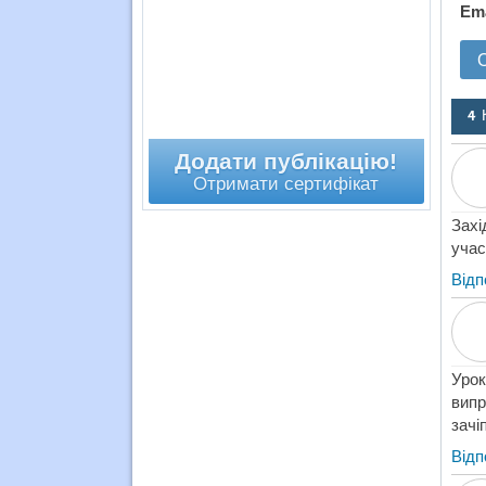
Em
4 
Додати публікацію!
Отримати сертифікат
Захі
учас
Відп
Урок
випр
зачі
Відп