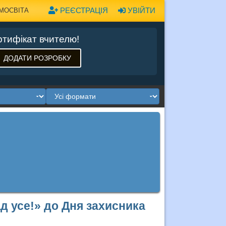
РЕЄСТРАЦІЯ
УВІЙТИ
МОСВІТА
тифікат вчителю!
ДОДАТИ РОЗРОБКУ
д усе!» до Дня захисника