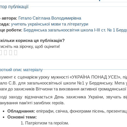
тор публікації
 автора:
Гетало Світлана Володимирівна
сада:
учитель української мови та літератури
це роботи:
Бердянська загальноосвітня школа І-ІІІ ст. № 1 Берд
кільки корисна ця публікація?
исніть на зірочку, щоб оцінити!
роткий опис матеріалу
кумент є сценарієм уроку мужності «УКРАЇНА ПОНАД УСЕ!», під
тало С.В. для загальноосвітньої школи №1 у Бердянську. Мета 
аги до захисників Вітчизни та виховання активної громадянської 
ході заходу відзначається День захисника України, звучать вір
нування пам’яті загиблих героїв.
Обладнання:
епіграфи, свічка, фонограми пісень, презентац
Основні теми:
Патріотизм та героїзм.