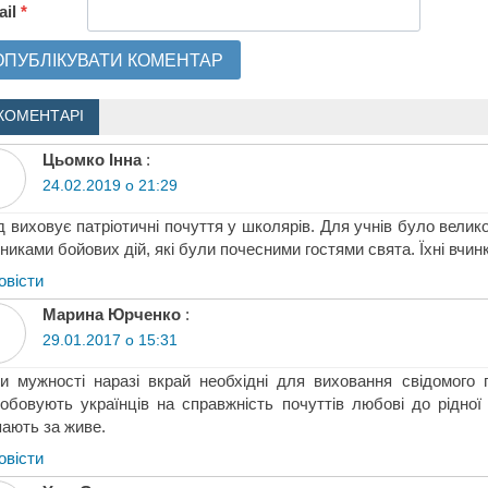
ail
*
КОМЕНТАРІ
Цьомко Інна
:
24.02.2019 о 21:29
д виховує патріотичні почуття у школярів. Для учнів було вели
никами бойових дій, які були почесними гостями свята. Їхні вчин
овіcти
Марина Юрченко
:
29.01.2017 о 15:31
и мужності наразі вкрай необхідні для виховання свідомого 
обовують українців на справжність почуттів любові до рідної 
пають за живе.
овіcти