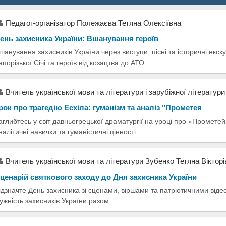
Педагог-організатор Полежаєва Тетяна Олексіївна
ень захисника України: Вшанування героїв
шанування захисників України через виступи, пісні та історичні екс
апорізької Січі та героїв від козацтва до АТО.
Вчитель української мови та літератури і зарубіжної літератур
рок про трагедію Есхіла: гуманізм та аналіз "Прометея
аглибтесь у світ давньогрецької драматургії на уроці про «Прометей
налітичні навички та гуманістичні цінності.
Вчитель української мови та літератури Зубенко Тетяна Вікторі
ценарій святкового заходу до Дня захисника України
ідзначте День захисника зі сценами, віршами та патріотичними віде
ужність захисників України разом.