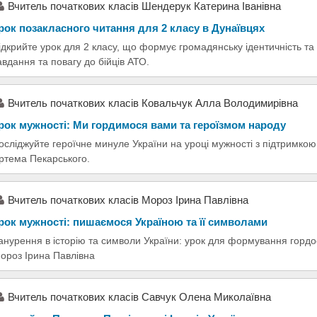
Вчитель початкових класів Шендерук Катерина Іванівна
рок позакласного читання для 2 класу в Дунаївцях
ідкрийте урок для 2 класу, що формує громадянську ідентичність та 
авдання та повагу до бійців АТО.
Вчитель початкових класів Ковальчук Алла Володимирівна
рок мужності: Ми гордимося вами та героїзмом народу
осліджуйте героїчне минуле України на уроці мужності з підтримко
ртема Пекарського.
Вчитель початкових класів Мороз Ірина Павлівна
рок мужності: пишаємося Україною та її символами
анурення в історію та символи України: урок для формування гордо
ороз Ірина Павлівна
Вчитель початкових класів Савчук Олена Миколаївна