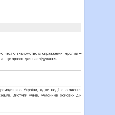
кою честю знайомство із справжніми Героями –
ки – це зразок для наслідування.
громадянина України, адже події сьогодення
землі. Виступи учнів, учасників бойових дій