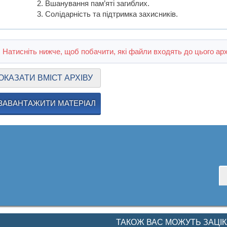
Вшанування пам’яті загиблих.
Солідарність та підтримка захисників.
Натисніть нижче, щоб побачити, які файли входять до цього арх
ОКАЗАТИ ВМІСТ АРХІВУ
ЗАВАНТАЖИТИ МАТЕРІАЛ
ТАКОЖ ВАС МОЖУТЬ ЗАЦІ