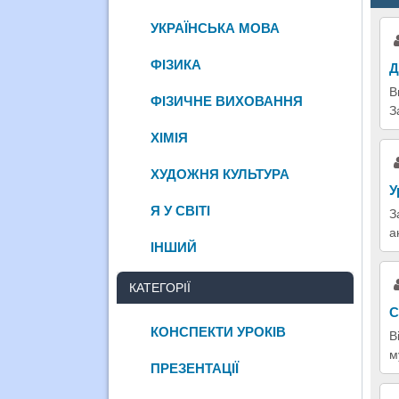
УКРАЇНСЬКА МОВА
ФІЗИКА
Д
В
ФІЗИЧНЕ ВИХОВАННЯ
З
ХІМІЯ
ХУДОЖНЯ КУЛЬТУРА
У
Я У СВІТІ
З
а
ІНШИЙ
КАТЕГОРІЇ
С
КОНСПЕКТИ УРОКІВ
В
м
ПРЕЗЕНТАЦІЇ