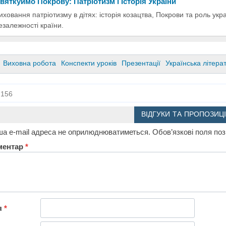
вяткуймо Покрову: Патріотизм і Історія України
иховання патріотизму в дітях: історія козацтва, Покрови та роль укр
езалежності країни.
Виховна робота
Конспекти уроків
Презентації
Українська літера
156
ВІДГУКИ ТА ПРОПОЗИЦІ
а e-mail адреса не оприлюднюватиметься.
Обов’язкові поля по
ментар
*
я
*