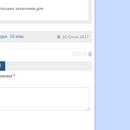
аїнських захисників для
тура
10 клас
16 Січня 2017
(
)
Ї
значені
*