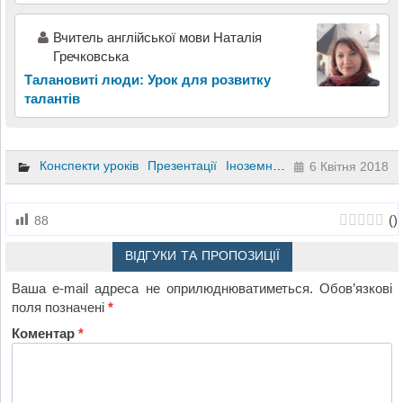
Вчитель англійської мови Наталія
Гречковська
Талановиті люди: Урок для розвитку
талантів
Конспекти уроків
Презентації
Іноземна мова
7 клас
6 Квітня 2018
(
)
88
ВІДГУКИ ТА ПРОПОЗИЦІЇ
Ваша e-mail адреса не оприлюднюватиметься.
Обов’язкові
поля позначені
*
Коментар
*