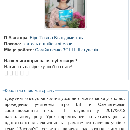
ПІБ автора:
Біро Тетяна Володимирівна
Посада:
вчитель англійської мови
Місце роботи:
Самійлівська ЗОШ І-ІІІ ступенів
Наскільки корисна ця публікація?
Натисніть на зірочку, щоб оцінити!
Короткий опис матеріалу
Документ описує відкритий урок англійської мови у 7 класі,
проведений учителем Біро Т.В. в Самійлівській
загальноосвітній школі I-III ступенів у 2017/2018
навчальному році. Урок спрямований на активізацію та
вдосконалення лексичних та граматичних навичок учнів з
теми “Здоров’я”, розвиток навичок аудіювання, читання,