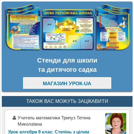
Стенди для школи
та дитячого садка
МАГАЗИН УРОК-UA
ТАКОЖ ВАС МОЖУТЬ ЗАЦІКАВИТИ
Учитель математики Трипуз Тетяна
Миколаївна
Урок алгебри 8 клас: Степінь з цілим