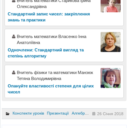
Вчитель математики Старикова Ірина
Олександрівна
Стандартний запис чисел: закріплення
знань та практики
Вчитель математики Власенко Інна
Анатоліївна
Одночлени: Стандартний вигляд та
степінь алгоритму
Вчитель фізики та математики Манзюк
Тетяна Володимирівна
Опануйте властивості степеня для цілих
чисел
Конспекти уроків
Презентації
Алгебра
8 клас
26 Січня 2018