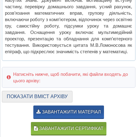
набутих знань. Документ включає мотиваційну вступну
частину, перевірку домашнього завдання, усний рахунок,
розв’язання математичних вправ, групову діяльність,
включаючи роботу з комп’ютером, відпочинок через освітню
гру, самостійну роботу, підсумки уроку та домашнє
завдання. Оснащення уроку включає мультимедійний
проектор, презентацію та обладнання для комп’ютерного
тестування. Використовується цитата М.В.Ломоносова як
епіграф, що підкреслює значимість степенів у математиці.
Натисніть нижче, щоб побачити, які файли входять до
цього архіву:
ПОКАЗАТИ ВМІСТ АРХІВУ
ЗАВАНТАЖИТИ МАТЕРІАЛ
ЗАВАНТАЖИТИ СЕРТИФІКАТ