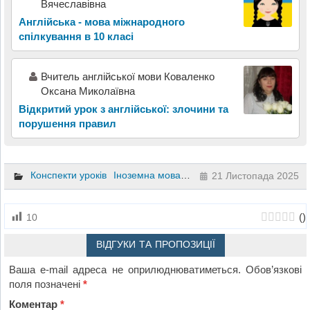
Вячеславівна
Англійська - мова міжнародного
спілкування в 10 класі
Вчитель англійської мови Коваленко
Оксана Миколаївна
Відкритий урок з англійської: злочини та
порушення правил
Конспекти уроків
Іноземна мова
6 клас
21 Листопада 2025
(
)
10
ВІДГУКИ ТА ПРОПОЗИЦІЇ
Ваша e-mail адреса не оприлюднюватиметься.
Обов’язкові
поля позначені
*
Коментар
*