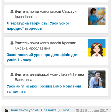
Вчитель початкових класів Свистун
Ірина Іванівна
Літературна творчість: Урок усної
народної творчості
Вчитель початкових класів Кравчик
Оксана Ярославівна
Захоплюючий урок про дельфінів для
учнів 1 класу
Вчитель англійської мови Лихтей Тетяна
Василівна
Урок англійської: розвиваймо мовлення
та пам'ять
Конспекти уроків
Презентації
Іноземна мова
5 клас
21 Березня 2017